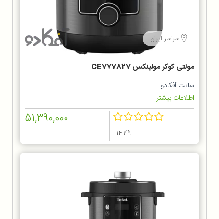
سراسر ایران
مولتی کوکر مولینکس CE777827
سایت آفکادو
اطلاعات بیشتر...
51,390,000
14