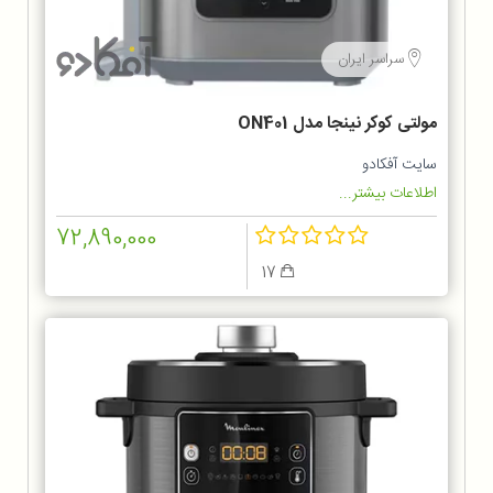
سراسر ایران
مولتی کوکر نینجا مدل ON401
سایت آفکادو
اطلاعات بیشتر...
72,890,000
17