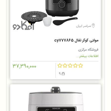
سراسر ایران
مولتی کوکر تفال cy777865
فروشگاه مرکزی
اطلاعات بیشتر...
37,390,000
9