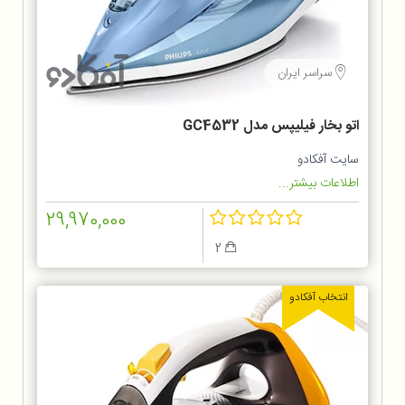
سراسر ایران
اتو بخار فیلیپس مدل GC4532
سایت آفکادو
اطلاعات بیشتر...
29,970,000
2
انتخاب آفکادو