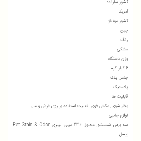
کشور سازنده
آمریکا
کشور مونتاژ
چین
رنگ
مشکی
وزن دستگاه
6 کیلو گرم
جنس بدنه
پلاستیک
قابلیت ها
بخار شوی, مکش قوی, قابلیت استفاده بر روی فرش و مبل
لوازم جانبی
سه برس شستشو, محلول 236 میلی لیتری Pet Stain & Odor
بیسل