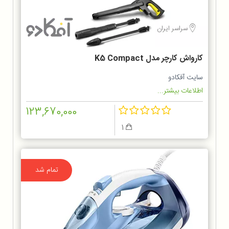
سراسر ایران
کارواش کارچر مدل K5 Compact
سایت آفکادو
اطلاعات بیشتر...
123,670,000
1
تمام شد