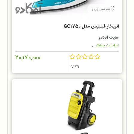
سراسر ایران
اتوبخار فیلیپس مدل GC1750
سایت آفکادو
اطلاعات بیشتر...
20,170,000
7