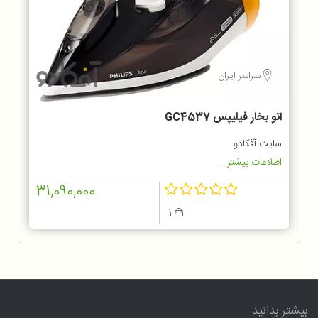
سراسر ایران
اتو بخار فیلیپس GC4537
سایت آفکادو
اطلاعات بیشتر...
31,090,000
1
بیشتر بدانید