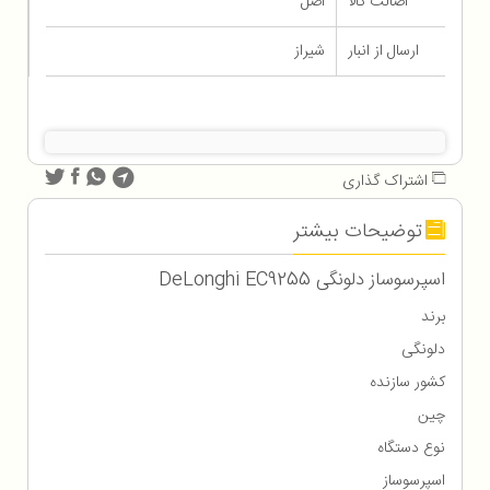
اصالت کالا
اصل
ارسال از انبار
شیراز
اشتراک گذاری
توضیحات بیشتر
اسپرسوساز دلونگی DeLonghi EC9255
برند
دلونگی
کشور سازنده
چین
نوع دستگاه
اسپرسوساز