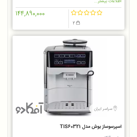
اطلاعات بیشتر...
144,890,000
2
سراسر ایران
اسپرسوساز بوش مدل TIS60321