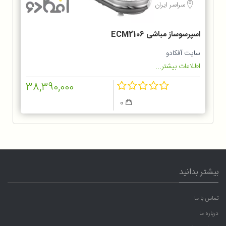
سراسر ایران
اسپرسوساز مباشی ECM2106
سایت آفکادو
اطلاعات بیشتر...
38,390,000
0
بیشتر بدانید
تماس با ما
درباره ما