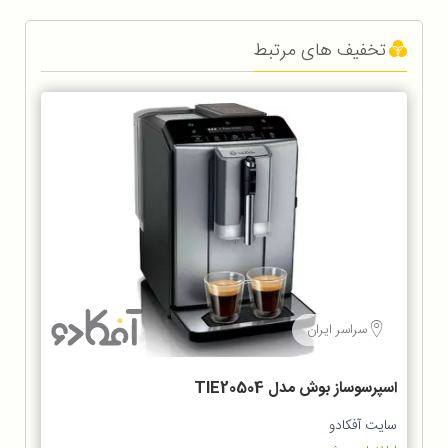
تخفیف های مرتبط
سراسر ایران
اسپرسوساز بوش مدل TIE20504
سایت آفکادو