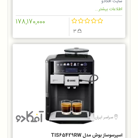
سایت آفکادو
اطلاعات بیشتر...
178,170,000
3
سراسر ایران
اسپرسوساز بوش مدل TIS65429RW