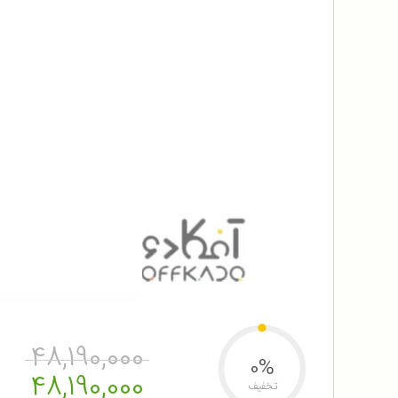
48,190,000
0%
48,190,000
تخفیف