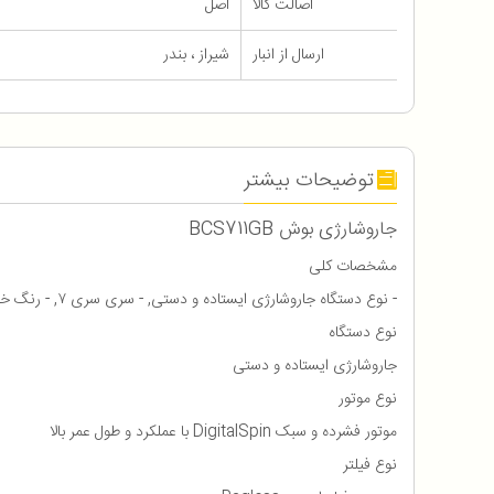
اصالت کالا
اصل
ارسال از انبار
شیراز ، بندر
توضیحات بیشتر
جاروشارژی بوش BCS711GB
مشخصات کلی
- نوع دستگاه جاروشارژی ایستاده و دستی, - سری سری ۷, - رنگ خاکستری, - ارتفاع ۱۳۱۵ میلیمتر, - عرض 204 میلیمتر, - عمق 252 میلیمتر, - وزن ۳.۶ کیلوگرم
نوع دستگاه
جاروشارژی ایستاده و دستی
نوع موتور
موتور فشرده و سبک DigitalSpin با عملکرد و طول عمر بالا
نوع فیلتر