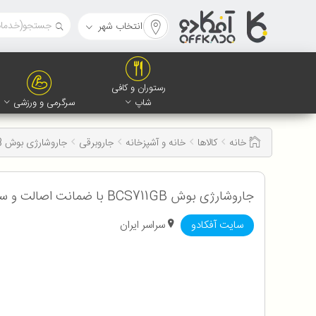
انتخاب شهر
رستوران و کافی
شاپ
سرگرمی و ورزشی
خانه
کالاها
خانه و آشپزخانه
جاروبرقی
جاروشارژی بوش BCS711GB
جاروشارژی بوش BCS711GB با ضمانت اصالت و سلامت کالا به همراه 12 ماه گارانتی
سایت آفکادو
سراسر ایران