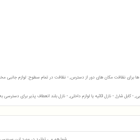
ی, - کابل شارژ, - نازل اثاثیه یا لوازم داخلی, - نازل بلند انعطاف پذیر برای دستر
شما هم می توانید در مورد این سرویس