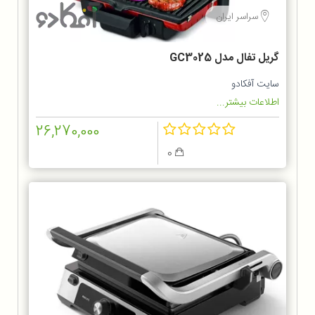
سراسر ایران
گریل تفال مدل GC3025
سایت آفکادو
اطلاعات بیشتر...
26,270,000
0