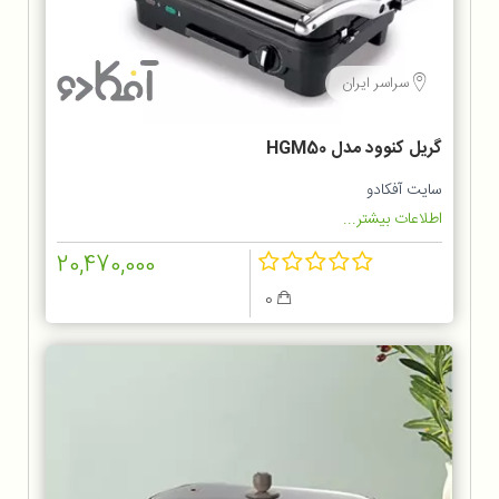
سراسر ایران
گریل کنوود مدل HGM50
سایت آفکادو
اطلاعات بیشتر...
20,470,000
0