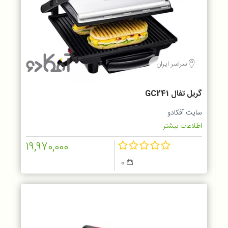
سراسر ایران
گریل تفال GC241
سایت آفکادو
اطلاعات بیشتر...
19,970,000
0