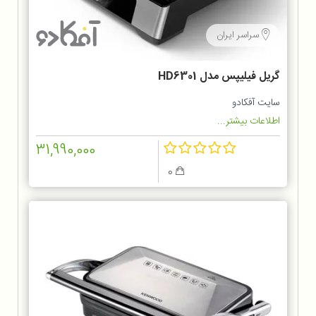
سراسر ایران
گریل فیلیپس مدل HD6301
سایت آفکادو
اطلاعات بیشتر...
31,990,000
0