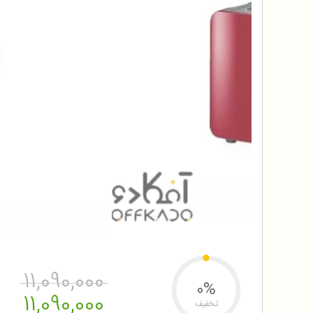
11,090,000
0%
11,090,000
تخفیف