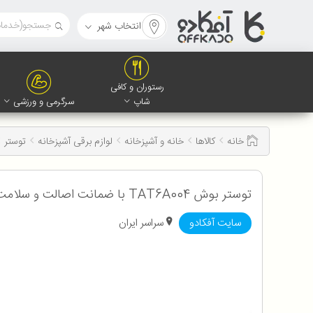
انتخاب شهر
رستوران و کافی
شاپ
سرگرمی و ورزشی
خانه
کالاها
خانه و آشپزخانه
لوازم برقی آشپزخانه
توستر
توستر بوش TAT6A004 با ضمانت اصالت و سلامت کالا به همراه 12 ماه گارانتی
سایت آفکادو
سراسر ایران