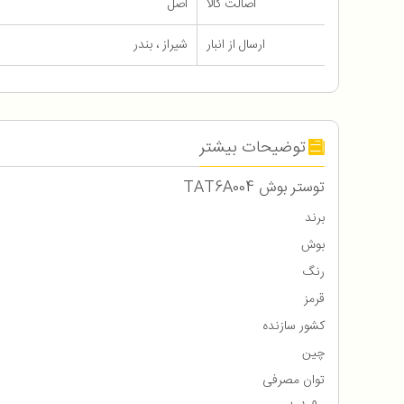
اصالت کالا
اصل
ارسال از انبار
شیراز ، بندر
توضیحات بیشتر
توستر بوش TAT6A004
برند
بوش
رنگ
قرمز
کشور سازنده
چین
توان مصرفی