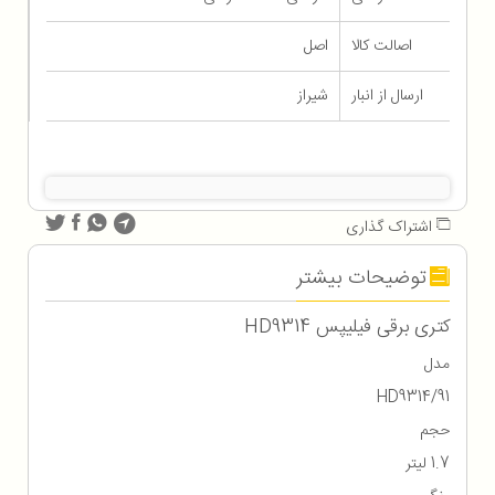
اصالت کالا
اصل
ارسال از انبار
شیراز
اشتراک گذاری
توضیحات بیشتر
کتری برقی فیلیپس HD9314
مدل
HD9314/91
حجم
1.7 لیتر