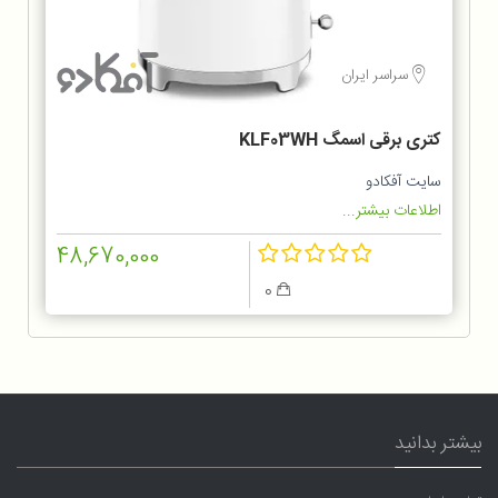
سراسر ایران
کتری برقی اسمگ KLF03WH
سایت آفکادو
اطلاعات بیشتر...
48,670,000
0
بیشتر بدانید