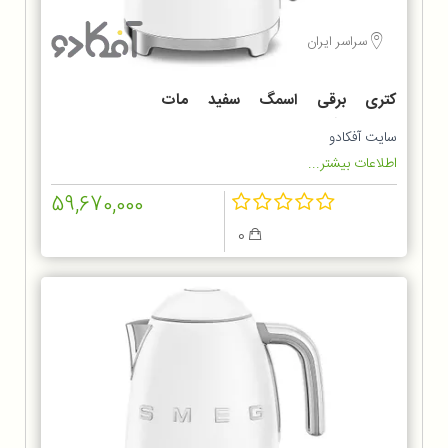
سراسر ایران
کتری برقی اسمگ سفید مات
KLF03WHMEU
سایت آفکادو
اطلاعات بیشتر...
59,670,000
0