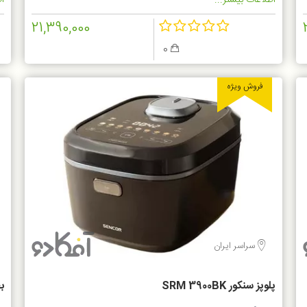
اطلاعات بیشتر...
اط
21,390,000
0
فروش ویژه
سراسر ایران
پلوپز سنکور SRM 3900BK
بخ