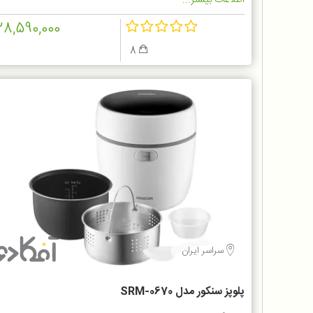
اطلاعات بیشتر...
28,590,000
8
سراسر ایران
پلوپز سنکور مدل SRM-0670