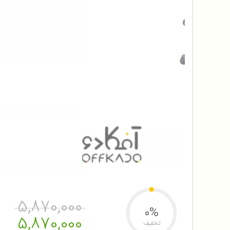
5,870,000
0%
5,870,000
تخفیف