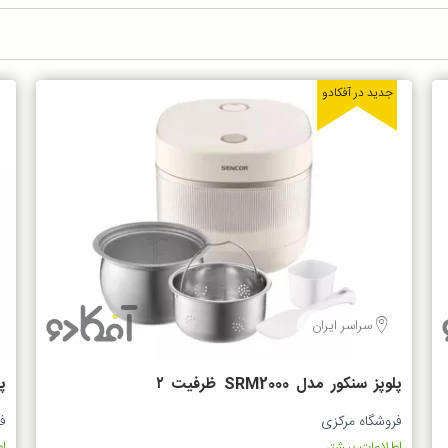
جدید در آفکادو
سراسر ایران
پلوپز سنکور مدل SRM2000 ظرفیت ۲
پل
لیتر
فروشگاه مرکزی
ف