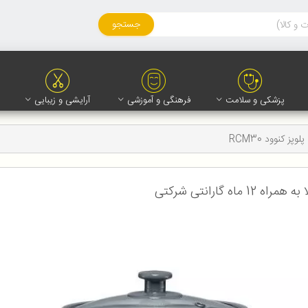
جستجو
پزشکی و سلامت
فرهنگی و آموزشی
آرایشی و زیبایی
پلوپز کنوود RCM30