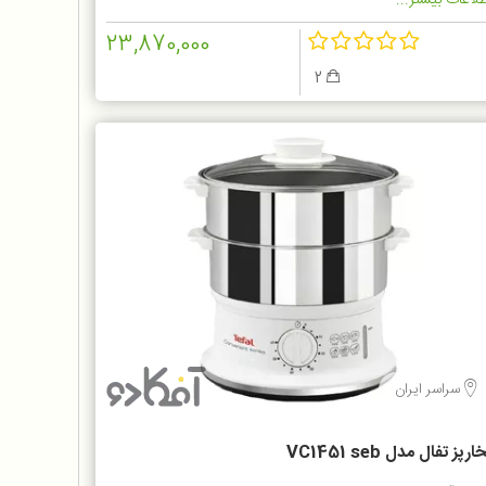
لاعات بیشتر...
23,870,000
2
سراسر ایران
ارپز تفال مدل VC1451 seb