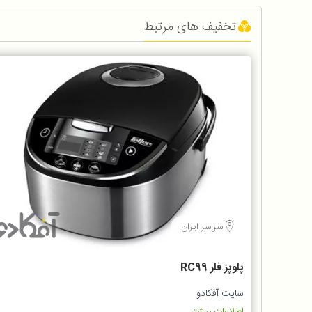
تخفیف های مرتبط
سراسر ایران
پلوپز فلر RC99
سایت آفکادو