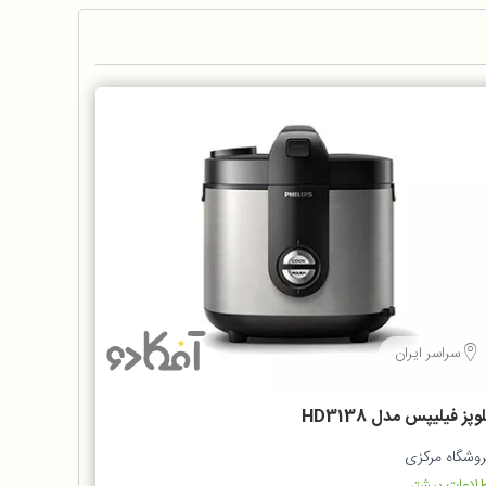
سراسر ایران
وپز فيليپس مدل HD3138
روشگاه مرکزی