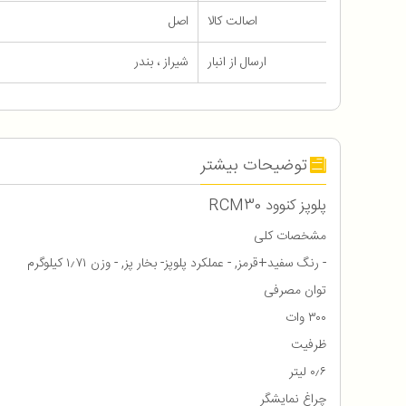
اصالت کالا
اصل
ارسال از انبار
شیراز ، بندر
توضیحات بیشتر
پلوپز کنوود RCM30
مشخصات کلی
- رنگ سفید+قرمز, - عملکرد پلوپز- بخار پز, - وزن ۱٫۷۱ کیلوگرم
توان مصرفی
۳۰۰ وات
ظرفیت
۰٫۶ لیتر
چراغ نمایشگر