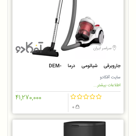
سراسر ایران
جاروبرقی شیائومی درما DEM-
TJ301W
سایت آفکادو
اطلاعات بیشتر...
41,270,000
0