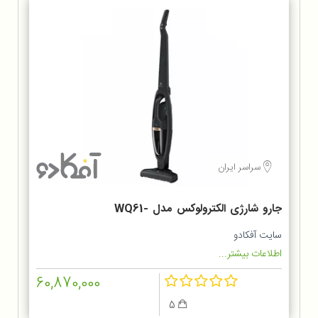
سراسر ایران
جارو شارژی الکترولوکس مدل WQ61-
1OGG
سایت آفکادو
اطلاعات بیشتر...
60,870,000
5