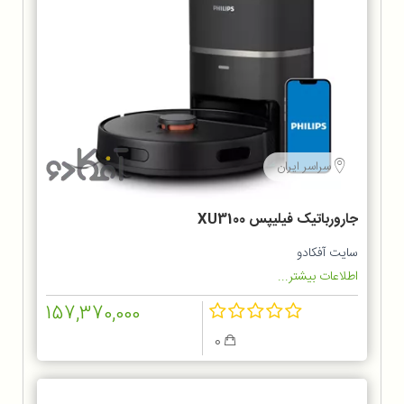
سراسر ایران
جارورباتیک فیلیپس XU3100
سایت آفکادو
اطلاعات بیشتر...
157,370,000
0