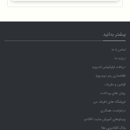
بیشتر بدانید
تماس با ما
درباره ما
دریافت اپلیکیشن اندروید
فعالسازی رمز دوم پویا
قوانین و مقررات
روش های پرداخت
فروشگاه های اطراف من
درخواست همکاری
ویدئوهای آموزش سایت آفکادو
بلاگ آفکادویی ها!