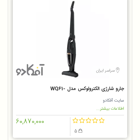
سراسر ایران
جارو شارژی الکترولوکس مدل WQ61-
1OGG
سایت آفکادو
اطلاعات بیشتر...
60,870,000
5