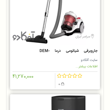
سراسر ایران
جاروبرقی شیائومی درما DEM-
TJ301W
سایت آفکادو
اطلاعات بیشتر...
41,270,000
0