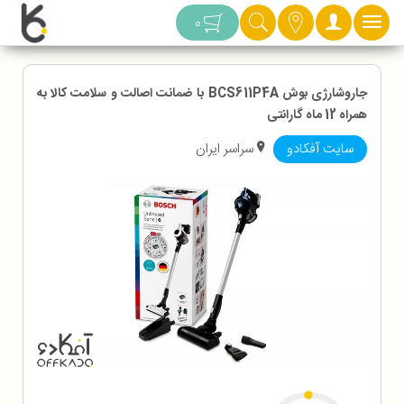
دسته بندی
0
جاروشارژی بوش BCS611P4A با ضمانت اصالت و سلامت کالا به
همراه 12 ماه گارانتی
سایت آفکادو
سراسر ایران