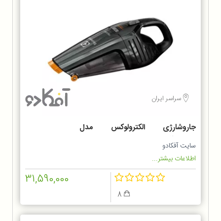
سراسر ایران
جاروشارژی الکترولوکس مدل
ZB6214IGM
سایت آفکادو
اطلاعات بیشتر...
31,590,000
8