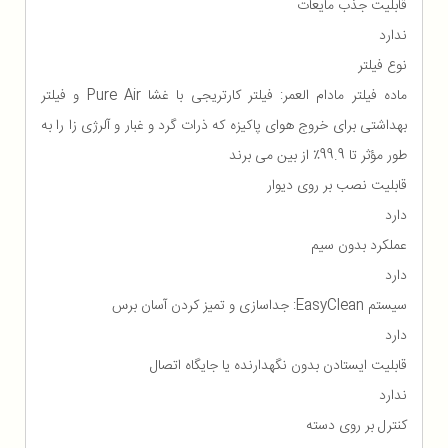
قابلیت جذب مایعات
ندارد
نوع فیلتر
ماده فیلتر مادام العمر: فیلتر کارتریجی با غشا Pure Air و فیلتر
بهداشتی برای خروج هوای پاکیزه که ذرات گرد و غبار و آلرژی زا را به
طور مؤثر تا 99.9٪ از بین می برند
قابلیت نصب بر روی دیوار
دارد
عملکرد بدون سیم
دارد
سیستم EasyClean: جداسازی و تمیز کردن آسان برس
دارد
قابلیت ایستادن بدون نگهدارنده یا جایگاه اتصال
ندارد
کنترل بر روی دسته