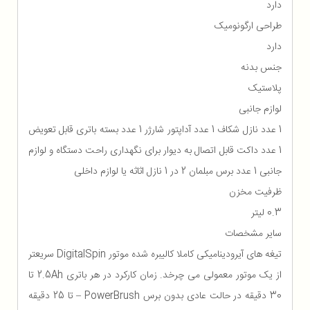
دارد
طراحی ارگونومیک
دارد
جنس بدنه
پلاستیک
لوازم جانبی
1 عدد نازل شکاف 1 عدد آداپتور شارژر 1 عدد بسته باتری قابل تعویض
1 عدد داکت قابل اتصال به دیوار برای نگهداری راحت دستگاه و لوازم
جانبی 1 عدد برس مبلمان 2 در 1 نازل اثاثه یا لوازم داخلی
ظرفیت مخزن
0.3 لیتر
سایر مشخصات
تیغه های آیرودینامیکی کاملا کالیبره شده موتور DigitalSpin سریعتر
از یک موتور معمولی می چرخد. زمان کارکرد در هر باتری 2.5Ah تا
30 دقیقه در حالت عادی بدون برس PowerBrush – تا 25 دقیقه