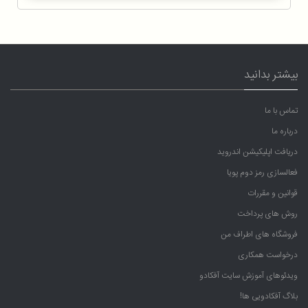
بیشتر بدانید
تماس با ما
درباره ما
دریافت اپلیکیشن اندروید
فعالسازی رمز دوم پویا
قوانین و مقررات
روش های پرداخت
فروشگاه های اطراف من
درخواست همکاری
ویدئوهای آموزش سایت آفکادو
بلاگ آفکادویی ها!