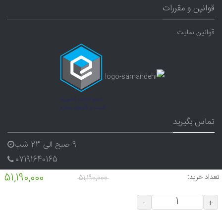
قوانین و مقررات
قوانین سایت
تماس بگیرید
9 صبح الی 23 شب
07191640165
09338282656
51,190,000
تعداد خرید:
51,190,000
-
+