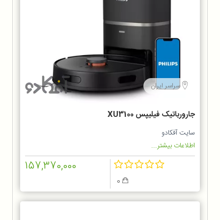
سراسر ایران
جارورباتیک فیلیپس XU3100
سایت آفکادو
اطلاعات بیشتر...
157,370,000
0