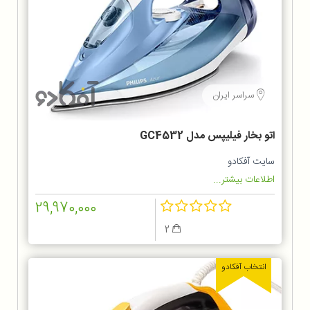
سراسر ایران
اتو بخار فیلیپس مدل GC4532
سایت آفکادو
اطلاعات بیشتر...
29,970,000
2
انتخاب آفکادو