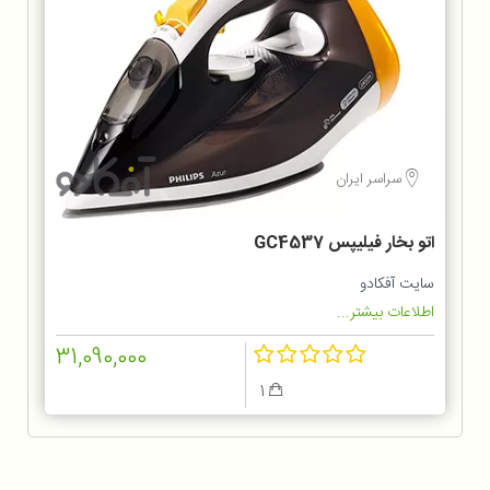
سراسر ایران
اتو بخار فیلیپس GC4537
سایت آفکادو
اطلاعات بیشتر...
31,090,000
1