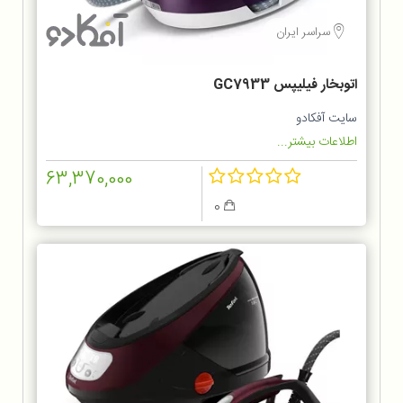
سراسر ایران
اتوبخار فیلیپس GC7933
سایت آفکادو
اطلاعات بیشتر...
63,370,000
0