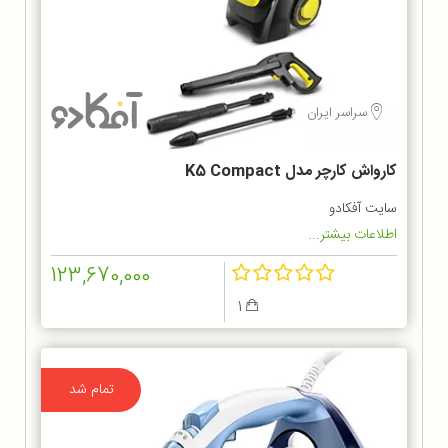
سراسر ایران
کارواش کارچر مدل K5 Compact
سایت آفکادو
اطلاعات بیشتر...
123,670,000
1
تمام شد