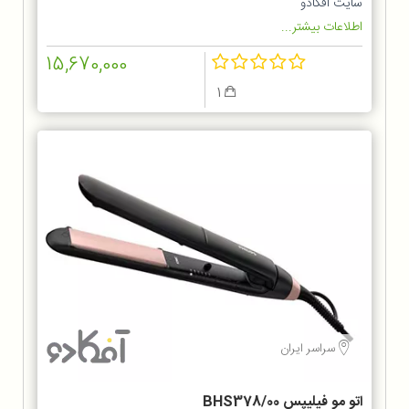
سایت آفکادو
اطلاعات بیشتر...
15,670,000
1
سراسر ایران
اتو مو فیلیپس BHS378/00