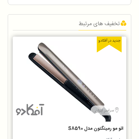
تخفیف های مرتبط
جدید در آفکادو
سراسر ایران
اتو مو رمینگتون مدل S8590