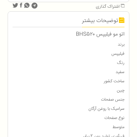
اشتراک گذاری
توضیحات بیشتر
اتو مو فیلیپس BHS520
برند
فیلیپس
رنگ
سفید
ساخت کشور
چین
جنس صفحات
سرامیک با روغن آرگان
نوع صفحات
متوسط
فن‌آوری تولید یون 2 برابر