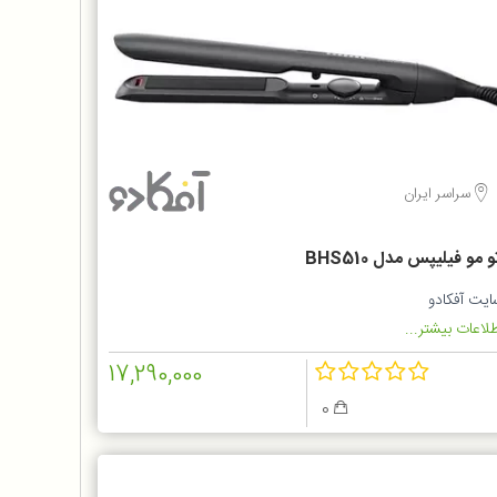
سراسر ایران
و مو فیلیپس مدل BHS510
ایت آفکادو
لاعات بیشتر...
17,290,000
0