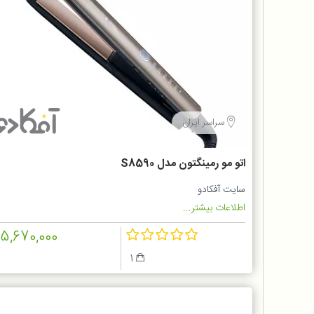
سراسر ایران
اتو مو رمینگتون مدل S8590
سایت آفکادو
اطلاعات بیشتر...
15,670,000
1