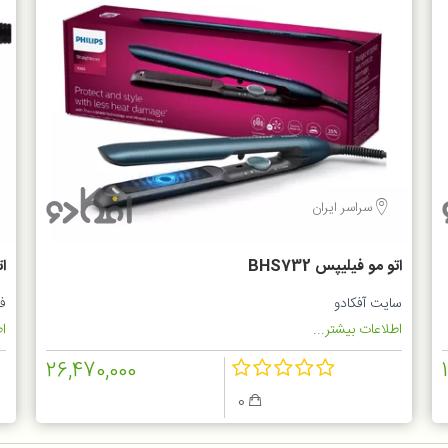
سراسر ایران
اتو مو فیلیپس BHS732
ا
5
سایت آفکادو
ف
اطلاعات بیشتر...
اط
26,470,000
0