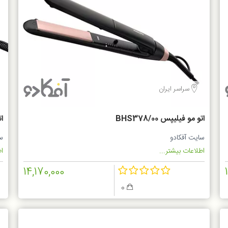
سراسر ایران
اتو مو فیلیپس BHS378/00
ات
سایت آفکادو
س
اطلاعات بیشتر...
اط
14,170,000
0