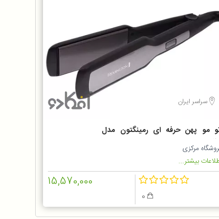
سراسر ایران
تو مو پهن حرفه ای رمینگتون مدل
S552
روشگاه مرکزی
لاعات بیشتر...
15,570,000
0