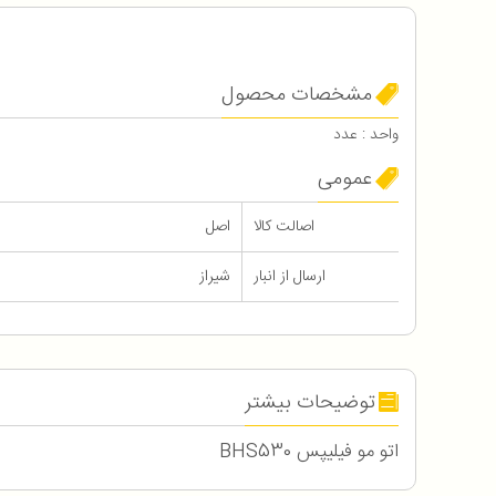
مشخصات محصول
واحد : عدد
عمومی
اصالت کالا
اصل
ارسال از انبار
شیراز
توضیحات بیشتر
اتو مو فیلیپس BHS530