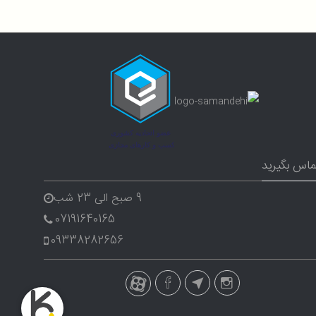
ماس بگیرید
9 صبح الی 23 شب
07191640165
09338282656