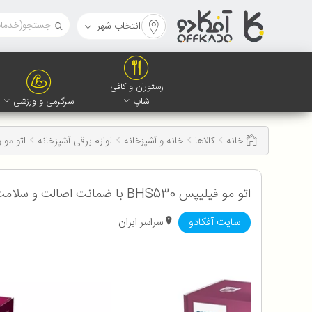
انتخاب شهر
رستوران و کافی
شاپ
سرگرمی و ورزشی
خانه
کالاها
خانه و آشپزخانه
لوازم برقی آشپزخانه
اتو مو 
اتو مو فیلیپس BHS530 با ضمانت اصالت و سلامت کالا
سایت آفکادو
سراسر ایران