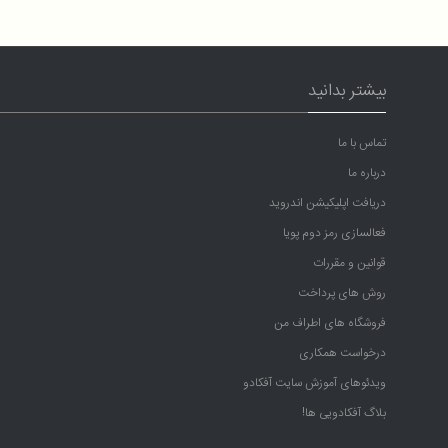
بیشتر بدانید
تماس با ما
درباره ما
دریافت اپلیکیشن اندروید
فعالسازی رمز دوم پویا
قوانین و مقررات
روش های پرداخت
فروشگاه های اطراف من
درخواست همکاری
ویدئوهای آموزش سایت آفکادو
بلاگ آفکادویی ها!