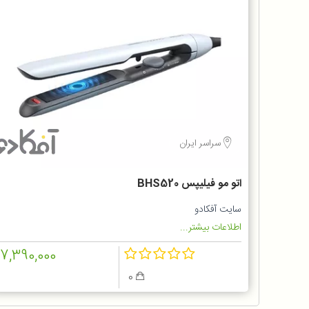
سراسر ایران
اتو مو فیلیپس BHS520
سایت آفکادو
اطلاعات بیشتر...
17,390,000
0