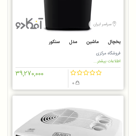
سراسر ایران
یخچال ماشین مدل سنکور
SCM4233BL
فروشگاه مرکزی
اطلاعات بیشتر...
39,270,000
0