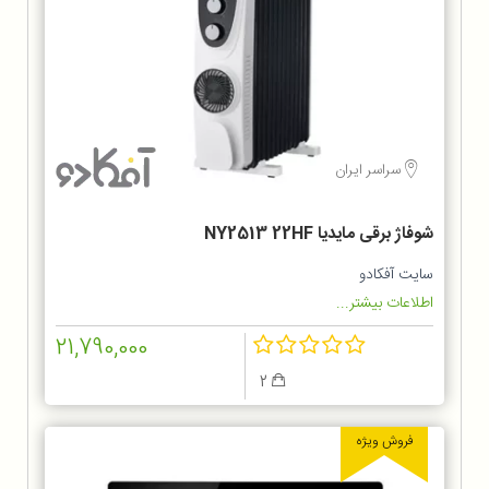
سراسر ایران
شوفاژ برقی مایدیا NY2513 22HF
سایت آفکادو
اطلاعات بیشتر...
21,790,000
2
فروش ویژه