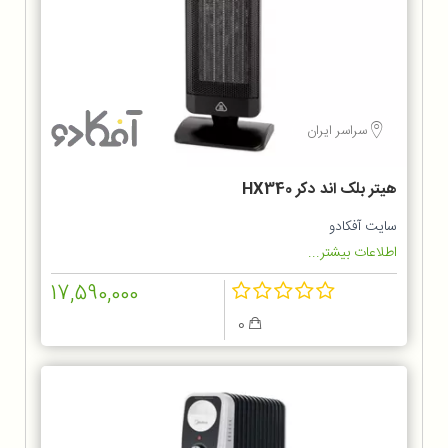
سراسر ایران
هیتر بلک اند دکر HX340
سایت آفکادو
اطلاعات بیشتر...
17,590,000
0