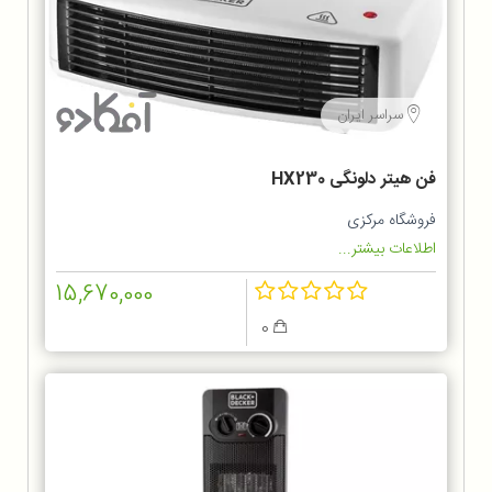
سراسر ایران
فن هیتر دلونگی HX230
فروشگاه مرکزی
اطلاعات بیشتر...
15,670,000
0