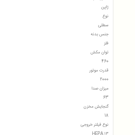
ژاپن
نوع
سطلی
جنس بدنه
فلز
توان مکش
460
قدرت موتور
2000
میزان صدا
63
گنجایش مخزن
18
نوع فیلتر خروجی
HEPA ۱۳