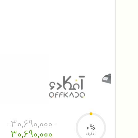
30,690,000
0%
30,690,000
تخفیف