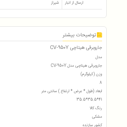
ارسال از انبار
شیراز
توضیحات بیشتر
جاروبرقی هیتاچی CV-950Y
مدل
جاروبرقی هیتاچی مدل CV-950Y
وزن (کیلوگرم)
8
ابعاد (طول * عرض * ارتفاع ) سانتی متر
41*35.5*35.5
رنگ کالا
مشکی
کشور سازنده