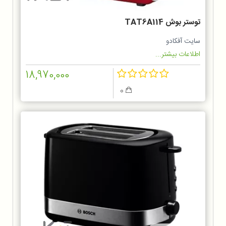
توستر بوش TAT6A114
سایت آفکادو
اطلاعات بیشتر...
18,970,000
0