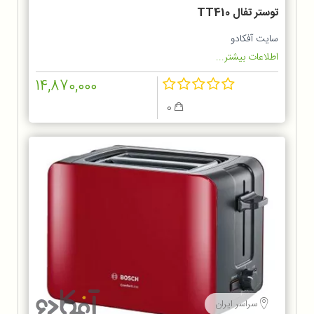
توستر تفال TT410
سایت آفکادو
اطلاعات بیشتر...
14,870,000
0
سراسر ایران