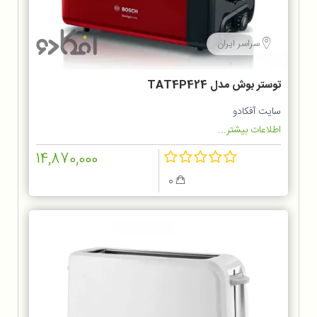
سراسر ایران
توستر بوش مدل TAT4P424
سایت آفکادو
اطلاعات بیشتر...
14,870,000
0