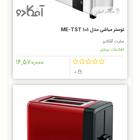
سراسر ایران
توستر مباشی مدل ME-TST 101
سایت آفکادو
اطلاعات بیشتر...
14,570,000
0