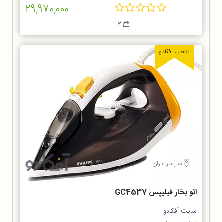
29,970,000
2
انتخاب آفکادو
سراسر ایران
اتو بخار فیلیپس GC4537
سایت آفکادو