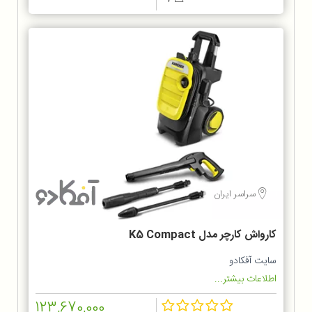
سراسر ایران
کارواش کارچر مدل K5 Compact
سایت آفکادو
اطلاعات بیشتر...
123,670,000