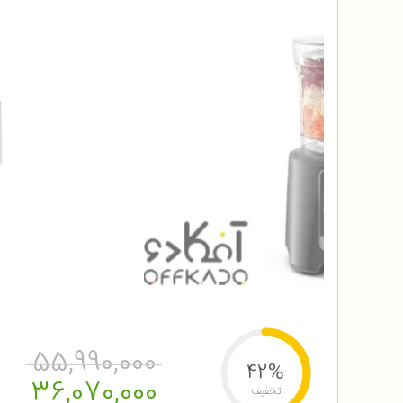
55,990,000
42%
36,070,000
تخفیف