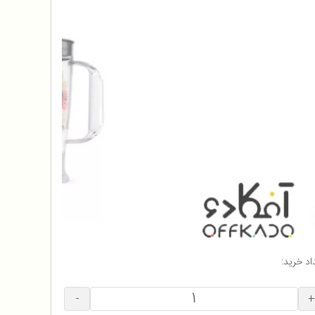
اد خرید:
-
+