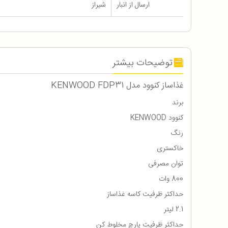
ارسال از انبار
شیراز
توضیحات بیشتر
غذاساز کنوود مدل KENWOOD FDP31
برند
کنوود KENWOOD
رنگ
خاکستری
توان مصرفی
800 وات
حداکثر ظرفیت کاسه غذاساز
2.1 لیتر
حداکثر ظرفیت پارچ مخلوط کن