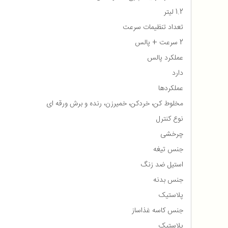
1.2 لیتر
تعداد تنظیمات سرعت
2 سرعت + پالس
عملکرد پالس
دارد
عملکردها
مخلوط کن، خردکن، خمیرزن، رنده و برش ورقه ای
نوع کنترل
چرخشی
جنس تیغه
استیل ضد زنگ
جنس بدنه
پلاستیک
جنس کاسه غذاساز
پلاستیک