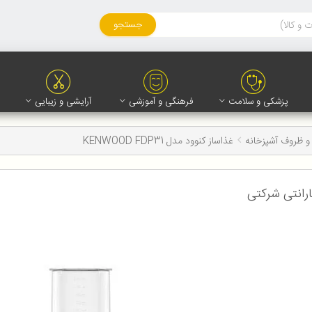
جستجو
پزشکی و سلامت
فرهنگی و آموزشی
آرایشی و زیبایی
و ظروف آشپزخانه
غذاساز کنوود مدل KENWOOD FDP31