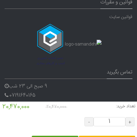
قوانین و مقررات
قوانین سایت
تماس بگیرید
9 صبح الی 23 شب
07191640165
09338282656
20,470,000
تعداد خرید:
20,470,000
-
+