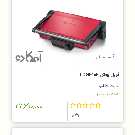
سراسر ایران
گریل بوش TCG4104
سایت آفکادو
اطلاعات بیشتر...
27,690,000
0