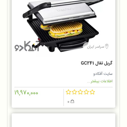
سراسر ایران
گریل تفال GC241
سایت آفکادو
اطلاعات بیشتر...
19,970,000
0