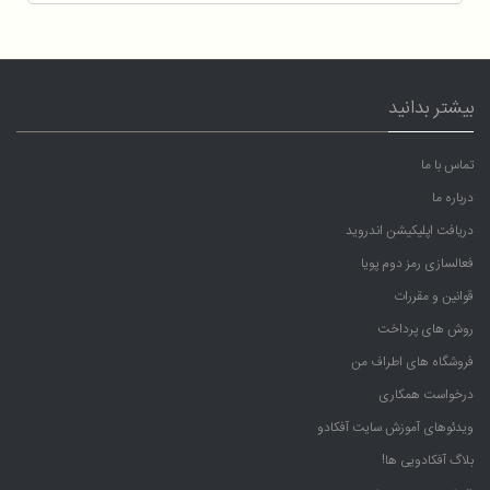
بیشتر بدانید
تماس با ما
درباره ما
دریافت اپلیکیشن اندروید
فعالسازی رمز دوم پویا
قوانین و مقررات
روش های پرداخت
فروشگاه های اطراف من
درخواست همکاری
ویدئوهای آموزش سایت آفکادو
بلاگ آفکادویی ها!