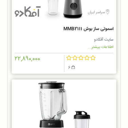
سراسر ایران
اسموتی ساز بوش MMB2111
سایت آفکادو
اطلاعات بیشتر...
22,890,000
6