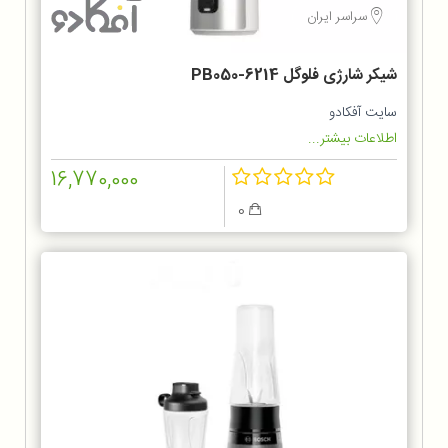
سراسر ایران
شیکر شارژی فلوگل PB050-6214
سایت آفکادو
اطلاعات بیشتر...
16,770,000
0