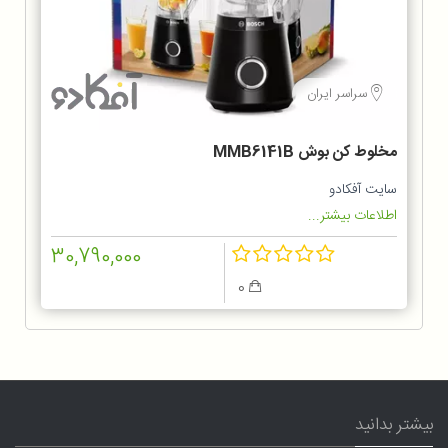
سراسر ایران
مخلوط کن بوش MMB6141B
سایت آفکادو
اطلاعات بیشتر...
30,790,000
0
بیشتر بدانید