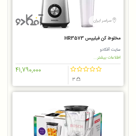
سراسر ایران
مخلوط کن فيليپس HR3573
سایت آفکادو
اطلاعات بیشتر...
41,790,000
3