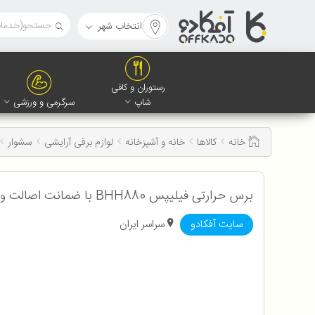
انتخاب شهر
رستوران و کافی
شاپ
سرگرمی و ورزشی
خانه
کالاها
خانه و آشپزخانه
لوازم برقی آرایشی
سشوار
برس حرارتی فیلیپس BHH880 با ضمانت اصالت و سلامت کالا
سایت آفکادو
سراسر ایران