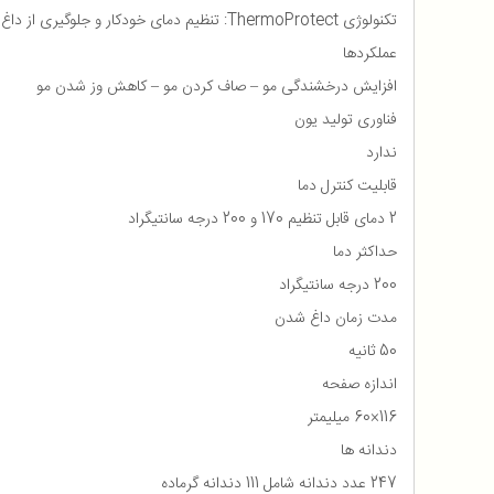
تکنولوژی ThermoProtect: تنظیم دمای خودکار و جلوگیری از داغ شدن بیش از حد دستگاه
عملکردها
افزایش درخشندگی مو – صاف کردن مو – کاهش وز شدن مو
فناوری تولید یون
ندارد
قابلیت کنترل دما
2 دمای قابل تنظیم 170 و 200 درجه‌ سانتیگراد
حداکثر دما
200 درجه سانتیگراد
مدت زمان داغ شدن
50 ثانیه
اندازه صفحه
116×60 میلیمتر
دندانه ها
247 عدد دندانه شامل 111 دندانه گرماده