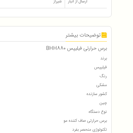
ارسال از انبار
شیراز
توضیحات بیشتر
برس حرارتی فیلیپس BHH880
برند
فیلیپس
رنگ
مشکی
کشور سازنده
چین
نوع دستگاه
برس حرارتی صاف کننده مو
تکنولوژی منحصر بفرد