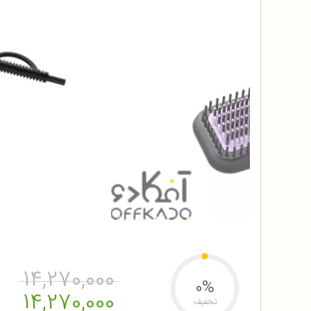
14,270,000
0%
14,270,000
تخفیف