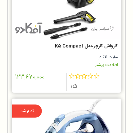
سراسر ایران
کارواش کارچر مدل K5 Compact
سایت آفکادو
اطلاعات بیشتر...
123,670,000
1
تمام شد