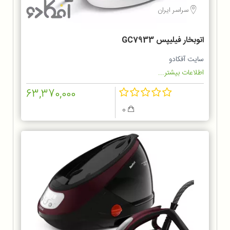
سراسر ایران
اتوبخار فیلیپس GC7933
سایت آفکادو
اطلاعات بیشتر...
63,370,000
0