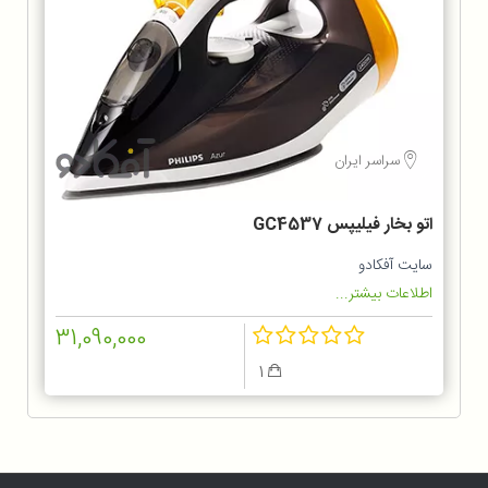
سراسر ایران
اتو بخار فیلیپس GC4537
سایت آفکادو
اطلاعات بیشتر...
31,090,000
1