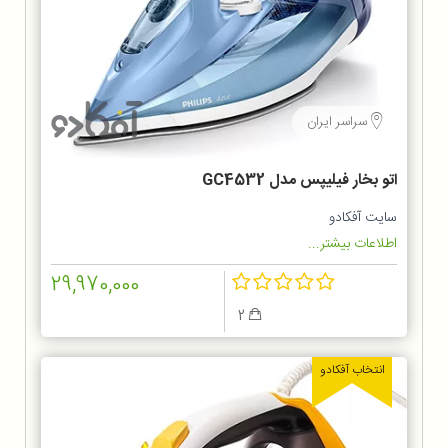
سراسر ایران
اتو بخار فیلیپس مدل GC4532
سایت آفکادو
اطلاعات بیشتر...
29,970,000
2
انتخاب آفکادو