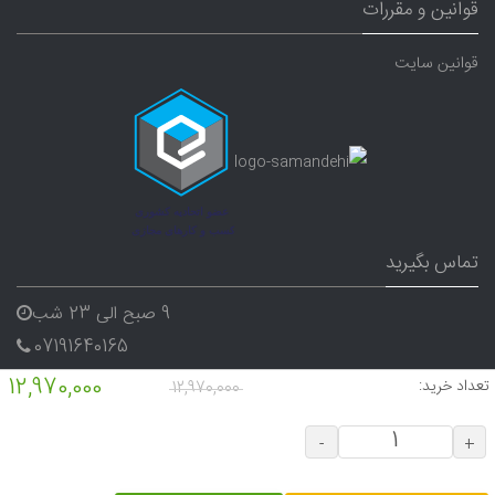
قوانین و مقررات
قوانین سایت
تماس بگیرید
9 صبح الی 23 شب
07191640165
09338282656
12,970,000
تعداد خرید:
12,970,000
-
+