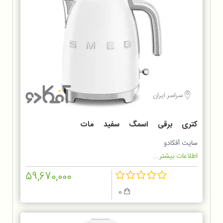
سراسر ایران
کتری برقی اسمگ سفید مات
KLF03WHMEU
سایت آفکادو
اطلاعات بیشتر...
59,670,000
0