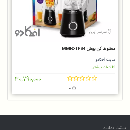
سراسر ایران
مخلوط کن بوش MMB6141B
سایت آفکادو
اطلاعات بیشتر...
30,790,000
0
بیشتر بدانید