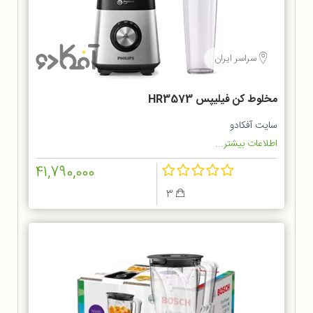
سراسر ایران
مخلوط کن فيليپس HR3573
سایت آفکادو
اطلاعات بیشتر...
41,790,000
3