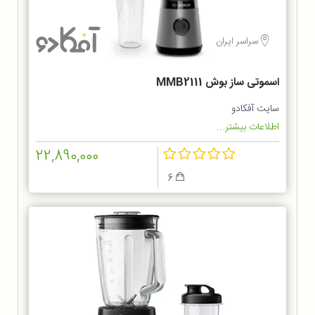
سراسر ایران
اسموتی ساز بوش MMB2111
سایت آفکادو
اطلاعات بیشتر...
22,890,000
6