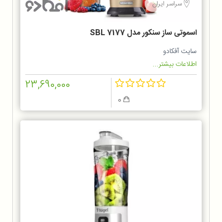
سراسر ایران
اسموتی ساز سنکور مدل SBL 7177
سایت آفکادو
اطلاعات بیشتر...
23,690,000
0