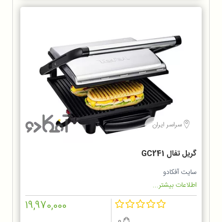
سراسر ایران
گریل تفال GC241
سایت آفکادو
اطلاعات بیشتر...
19,970,000
0