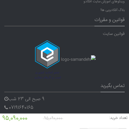
ویدئوهای آموزش سایت آفکادو
بلاگ آفکادویی ها!
قوانین و مقررات
قوانین سایت
تماس بگیرید
9 صبح الی 23 شب
07191640165
09338282656
95,090,000
تعداد خرید:
95,090,000