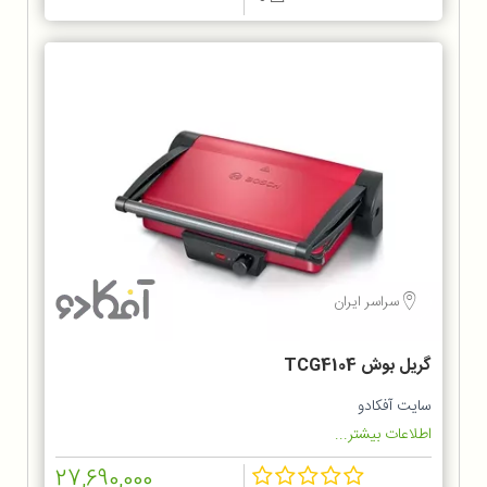
سراسر ایران
گریل بوش TCG4104
سایت آفکادو
اطلاعات بیشتر...
27,690,000