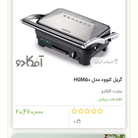
سراسر ایران
گریل کنوود مدل HGM50
سایت آفکادو
اطلاعات بیشتر...
20,470,000
0