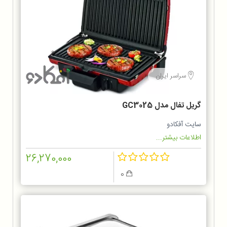
سراسر ایران
گریل تفال مدل GC3025
سایت آفکادو
اطلاعات بیشتر...
26,270,000
0