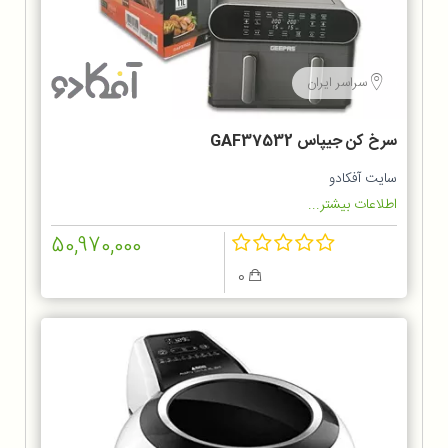
سراسر ایران
سرخ کن جیپاس GAF37532
سایت آفکادو
اطلاعات بیشتر...
50,970,000
0