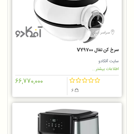
سراسر ایران
سرخ کن تفال VY9700
سایت آفکادو
اطلاعات بیشتر...
66,770,000
6