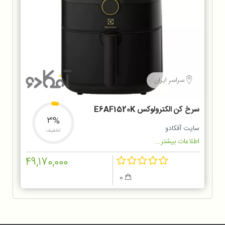
سراسر ایران
سرخ کن الکترولوکس E6AF1520K
3%
سایت آفکادو
تخفیف
اطلاعات بیشتر...
49,170,000
0