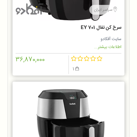
سراسر ایران
سرخ كن تفال EY 701
سایت آفکادو
اطلاعات بیشتر...
36,870,000
1