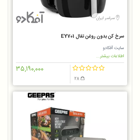
سراسر ایران
سرخ کن بدون روغن تفال EY701
سایت آفکادو
اطلاعات بیشتر...
35,190,000
28