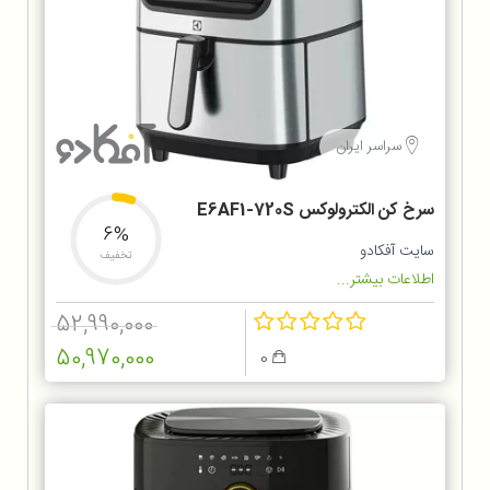
سراسر ایران
سرخ کن الکترولوکس E6AF1-720S
6%
سایت آفکادو
تخفیف
اطلاعات بیشتر...
52,990,000
50,970,000
0