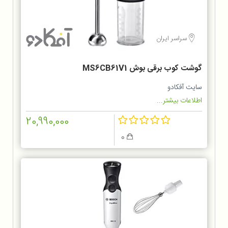
سراسر ایران
گوشت کوب برقی بوش MS6CB61V1
سایت آفکادو
اطلاعات بیشتر...
20,990,000
0