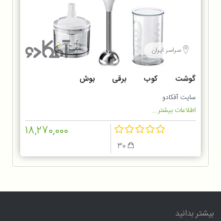
سراسر ایران
گوشت کوب برقی بوش
MS6CA4150
سایت آفکادو
اطلاعات بیشتر...
18,270,000
30
بیشتر بدانید