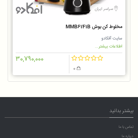
سراسر ایران
مخلوط کن بوش MMB6141B
سایت آفکادو
اطلاعات بیشتر...
30,790,000
0
بیشتر بدانید
تماس با ما
درباره ما