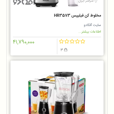
سراسر ایران
مخلوط کن فيليپس HR3573
سایت آفکادو
اطلاعات بیشتر...
41,790,000
3