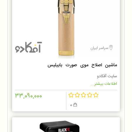
سراسر ایران
ماشین اصلاح موی صورت بابیلیس
مدل FX7870GSDE
سایت آفکادو
اطلاعات بیشتر...
33,090,000
0