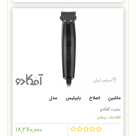
سراسر ایران
ماشین اصلاح بابیلیس مدل
MT727SDE
سایت آفکادو
اطلاعات بیشتر...
18,270,000