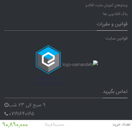
ویدئوهای آموزش سایت آفکادو
بلاگ آفکادویی ها!
قوانین و مقررات
قوانین سایت
تماس بگیرید
9 صبح الی 23 شب
07191640165
09338282656
90,890,000
تعداد خرید:
90,890,000