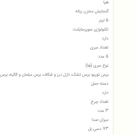
هپا
گنجایش مخزن زباله
5 لیتر
تکنولوژی سوپرسایلنت
دارد
تعداد سری
5 عدد
نوع سری (ها)
برس توربو، برس تشک، نازل درز و شکاف، برس مبلمان و اثاثیه
دسته حمل
دارد
تعداد چرخ
3 عدد
میزان صدا
73 دسی بل