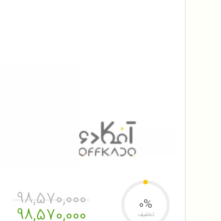
98,570,000
0%
98,570,000
تخفیف