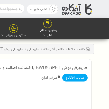
انتخاب شهر
رستوران و کافی
شاپ
سرگرمی و ورزشی
خانه
کالاها
خانه و آشپزخانه
جاروبرقی
جاروبرقی بوش BWD421PET
جاروبرقی بوش BWD421PET با ضمانت اصالت و سلامت کالا به همراه 12 ماه گارانتی
سایت آفکادو
سراسر ایران