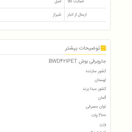
اصالت کالا
اصل
ارسال از انبار
شیراز
توضیحات بیشتر
جاروبرقی بوش BWD421PET
کشور سازنده
لهستان
کشور مبدا برند
آلمان
توان مصرفی
2100 وات
وزن