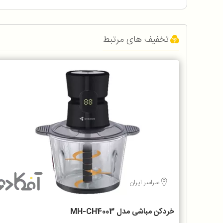
تخفیف های مرتبط
سراسر ایران
خردکن مباشی مدل MH-CH4003