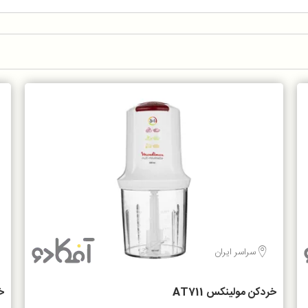
سراسر ایران
خردکن مولینکس AT711
خر