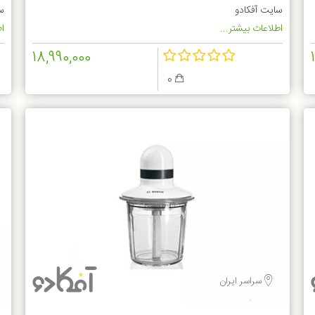
سایت آفکادو
س
اطلاعات بیشتر...
اط
18,990,000
0
سراسر ایران