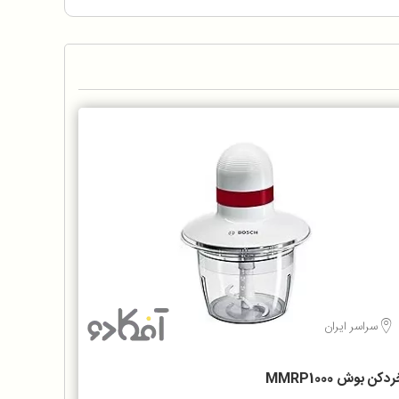
سراسر ایران
دکن بوش MMRP1000