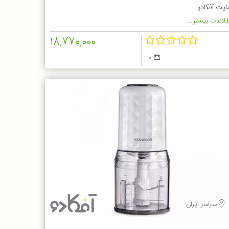
ایت آفکادو
لاعات بیشتر...
18,770,000
0
سراسر ایران