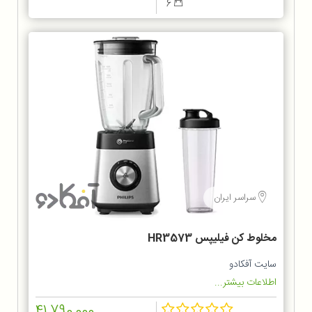
6
سراسر ایران
مخلوط کن فيليپس HR3573
سایت آفکادو
اطلاعات بیشتر...
41,790,000