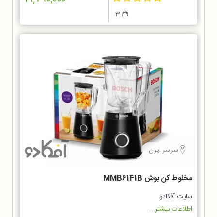
3
سراسر ایران
مخلوط کن بوش MMB6141B
سایت آفکادو
اطلاعات بیشتر...