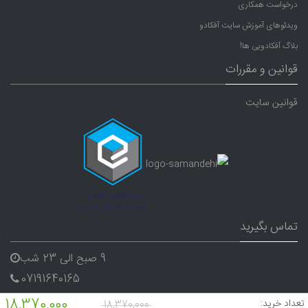
درخواست همکاری
ویدئوهای آموزش سایت آفکادو
بلاگ آفکادویی ها!
قوانین و مقررات
قوانین سایت
تماس بگیرید
9 صبح الی 23 شب
07191640165
09338282656
18,370,000
تعداد خرید:
18,370,000