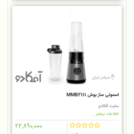
سراسر ایران
اسموتی ساز بوش MMB2111
سایت آفکادو
اطلاعات بیشتر...
22,890,000