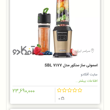
سراسر ایران
اسموتی ساز سنکور مدل SBL 7177
سایت آفکادو
اطلاعات بیشتر...
23,690,000
0