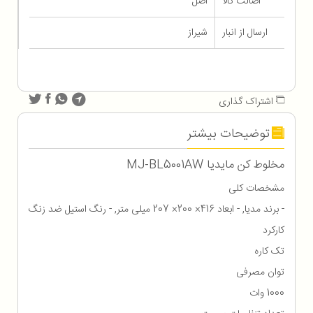
اصالت کالا
اصل
ارسال از انبار
شیراز
اشتراک گذاری
توضیحات بیشتر
مخلوط کن مایدیا MJ-BL5001AW
مشخصات کلی
- برند مدیا, - ابعاد 416× 200× 207 میلی متر, - رنگ استیل ضد زنگ
کارکرد
تک کاره
توان مصرفی
1000 وات