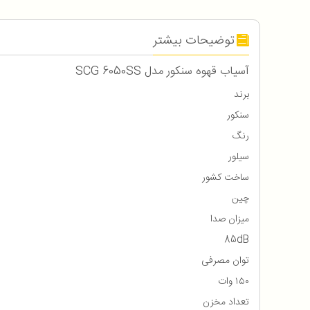
توضیحات بیشتر
آسیاب قهوه سنکور مدل SCG 6050SS
برند
سنکور
رنگ
سیلور
ساخت کشور
چین
میزان صدا
85dB
توان مصرفی
۱۵۰ وات
تعداد مخزن