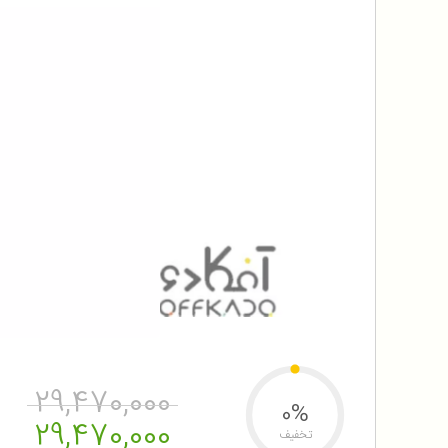
29,470,000
0%
29,470,000
تخفیف