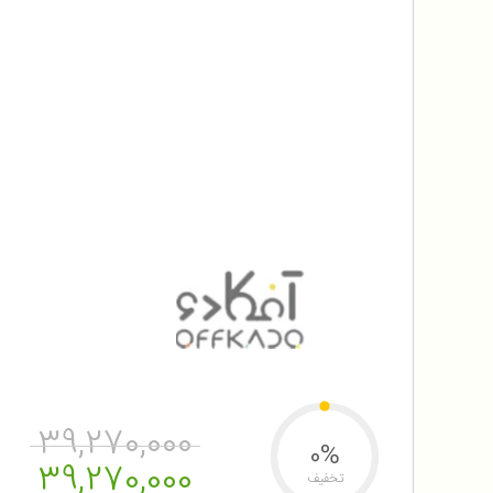
39,270,000
0%
39,270,000
تخفیف