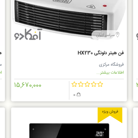
سراسر ایران
فن هیتر دلونگی HX230
هی
فروشگاه مرکزی
س
اطلاعات بیشتر...
اط
15,670,000
0
فروش ویژه