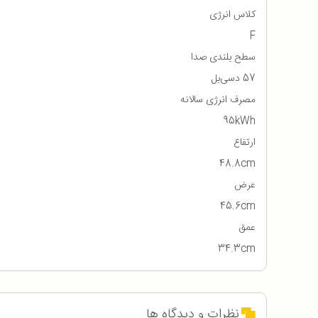
کلاس انرژی
F
سطح بلندی صدا
57 دسی‌بل
مصرف انرژی سالانه
95kWh
ارتفاع
48.8cm
عرض
45.6cm
عمق
34.3cm
نظرات و دیدگاه ها