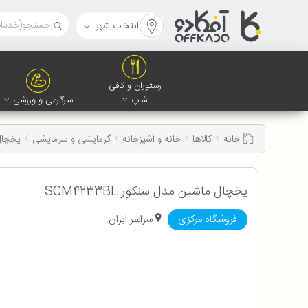
انتخاب شهر
رستوران و کافی
شاپ
سرگرمی و ورزشی
خانه
کالاها
خانه و آشپزخانه
گرمایشی و سرمایشی
یخچال م
یخچال ماشین مدل سنکور SCM4233BL
فروشگاه مرکزی
سراسر ایران