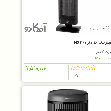
سراسر ایران
تر بلک اند دکر HX340
ایت آفکادو
لاعات بیشتر...
17,590,000
0