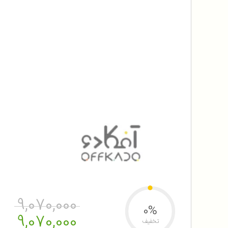
9,070,000
0%
9,070,000
تخفیف