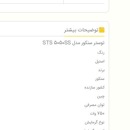
توضیحات بیشتر
توستر سنکور مدل STS 5050SS
رنگ
استیل
برند
سنکور
کشور سازنده
چین
توان مصرفی
750 وات
نوع گرمایش