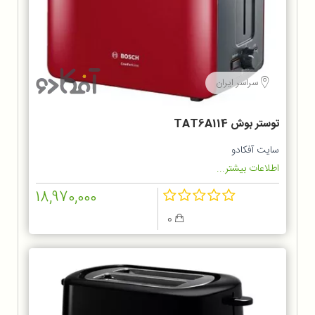
سراسر ایران
توستر بوش TAT6A114
سایت آفکادو
اطلاعات بیشتر...
18,970,000
0