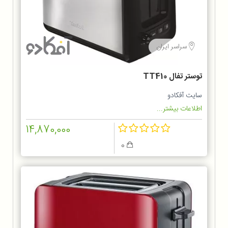
سراسر ایران
توستر تفال TT410
سایت آفکادو
اطلاعات بیشتر...
14,870,000
0