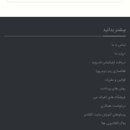
بیشتر بدانید
تماس با ما
درباره ما
دریافت اپلیکیشن اندروید
فعالسازی رمز دوم پویا
قوانین و مقررات
روش های پرداخت
فروشگاه های اطراف من
درخواست همکاری
ویدئوهای آموزش سایت آفکادو
بلاگ آفکادویی ها!