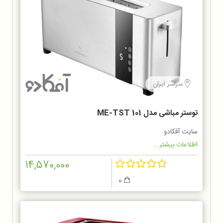
سراسر ایران
توستر مباشی مدل ME-TST 101
سایت آفکادو
اطلاعات بیشتر...
14,570,000
0