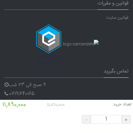
قوانین و مقررات
قوانین سایت
تماس بگیرید
9 صبح الی 23 شب
07191640165
09338282656
11,890,000
تعداد خرید:
11,890,000
-
+