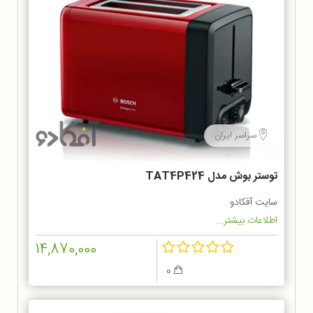
سراسر ایران
توستر بوش مدل TAT4P424
سایت آفکادو
اطلاعات بیشتر...
14,870,000
0