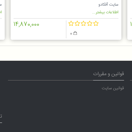
سایت آفکادو
س
اطلاعات بیشتر...
اط
14,870,000
0
قوانین و مقررات
قوانین سایت
ت