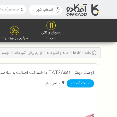
انتخاب شهر
رستوران و کافی
شاپ
سرگرمی و ورزشی
خانه
کالاها
خانه و آشپزخانه
لوازم برقی آشپزخانه
توستر
توستر بوش TAT6A514 با ضمانت اصالت و سلامت کالا به همراه 12 ماه گارانتی
سایت آفکادو
سراسر ایران