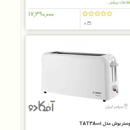
لاعات بیشتر...
17,390,000
0
سراسر ایران
ستر بوش مدل TAT3A001