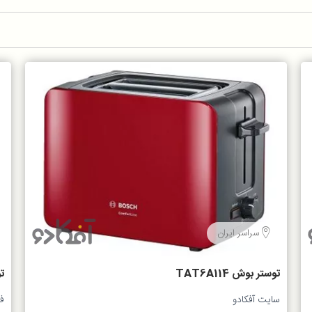
سراسر ایران
توستر بوش TAT6A114
تو
سایت آفکادو
ف