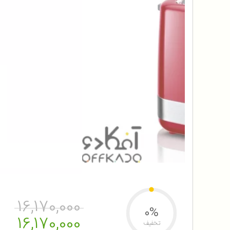
16,170,000
0%
16,170,000
تخفیف