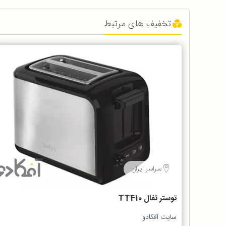
تخفیف های مرتبط
سراسر ایران
توستر تفال TT410
سایت آفکادو