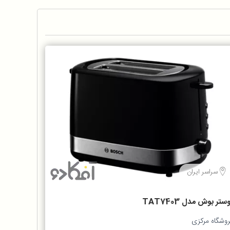
سراسر ایران
ستر بوش مدل TAT7403
روشگاه مرکزی