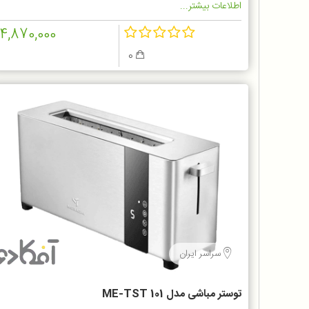
اطلاعات بیشتر...
14,870,000
0
سراسر ایران
توستر مباشی مدل ME-TST 101