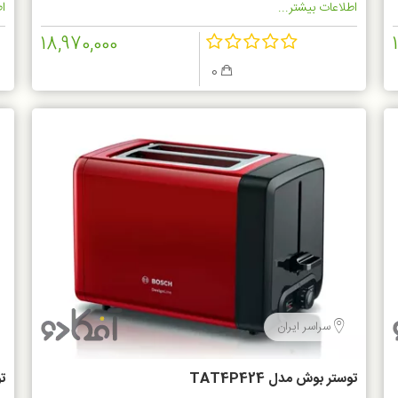
اطلاعات بیشتر...
اط
18,970,000
0
سراسر ایران
توستر بوش مدل TAT4P424
تو