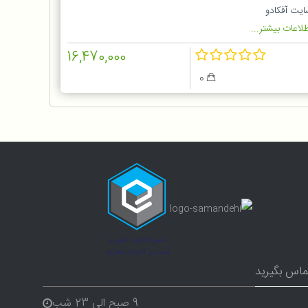
ایت آفکادو
لاعات بیشتر...
16,470,000
0
ماس بگیرید
9 صبح الی 23 شب