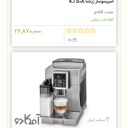
اسپرسوساز زیگما KJ 50A
سایت آفکادو
اطلاعات بیشتر...
26,870,000
18
سراسر ایران