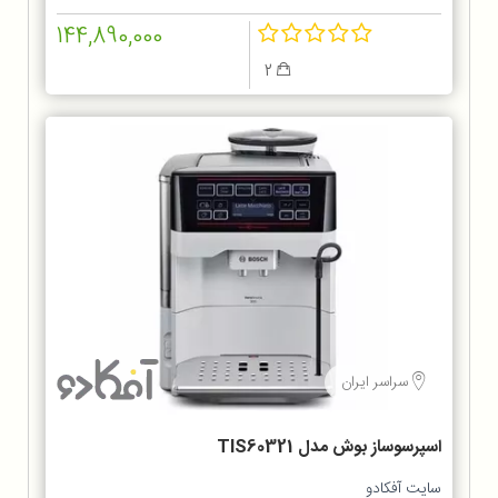
144,890,000
2
سراسر ایران
اسپرسوساز بوش مدل TIS60321
سایت آفکادو