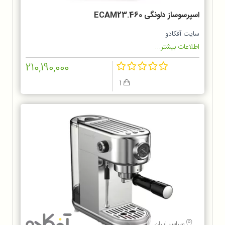
اسپرسوساز دلونگی ECAM23.460
سایت آفکادو
اطلاعات بیشتر...
210,190,000
1
سراسر ایران