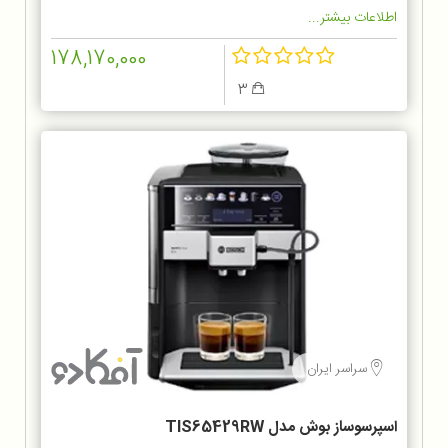
اطلاعات بیشتر...
178,170,000
3
سراسر ایران
اسپرسوساز بوش مدل TIS65429RW