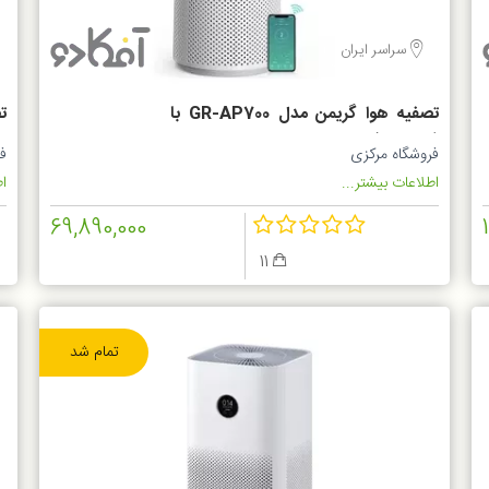
سراسر ایران
تصفیه هوا گریمن مدل GR-AP700 با
ت
فیلتر اضاف
0
فروشگاه مرکزی
ف
اطلاعات بیشتر...
اط
69,890,000
11
تمام شد