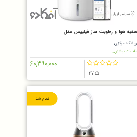
سراسر ایران
صفیه هوا و رطوبت ساز فیلیپس مدل
AC342
روشگاه مرکزی
لاعات بیشتر...
60,390,000
47
تمام شد