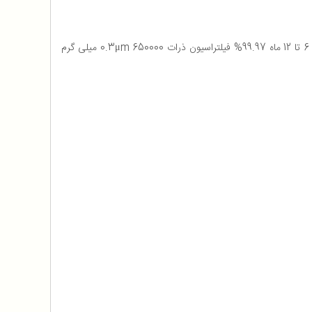
حجم هوای خروجی 500 متر مکعب بر ساعت 15 دقیقه تصفیه برای یک اتاق نشیمن تقریباً 40 متر مربع 60 متر مربع منطقه تحت پوشش عمر فیلتر 6 تا 12 ماه 99.97% فیلتراسیون ذرات 0.3μm 650000 میلی گرم