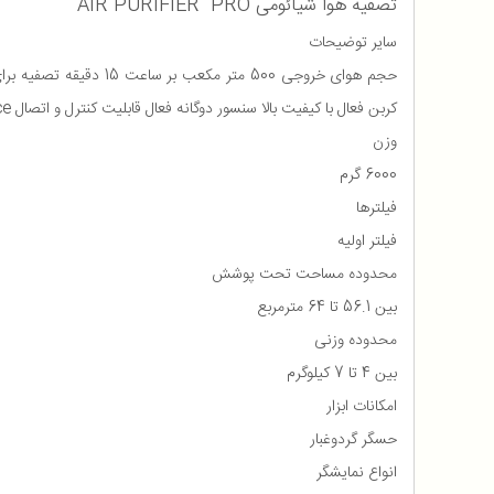
تصفیه هوا شیائومی AIR PURIFIER PRO
سایر توضیحات
کربن فعال با کیفیت بالا سنسور دوگانه فعال قابلیت کنترل و اتصال Mi Home/Xiaomi Home App + AI voice بلندی صدا 33.7 دسی بل
وزن
6000 گرم
فیلترها
فیلتر اولیه
محدوده مساحت تحت پوشش
بین 56.1 تا 64 متر‌مربع
محدوده وزنی
بین 4 تا 7 کیلوگرم
امکانات ابزار
حسگر گردوغبار
انواع نمایشگر