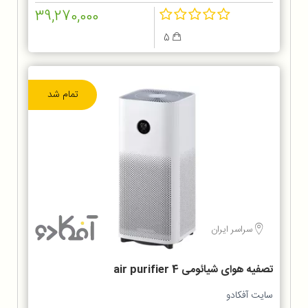
39,270,000
5
تمام شد
سراسر ایران
تصفیه هوای شیائومی air purifier 4
سایت آفکادو