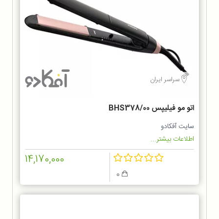
سراسر ایران
اتو مو فیلیپس BHS378/00
سایت آفکادو
اطلاعات بیشتر...
14,170,000
0