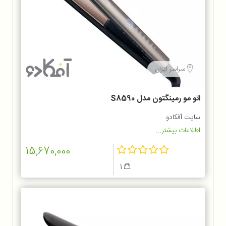
سراسر ایران
اتو مو رمینگتون مدل S8590
سایت آفکادو
اطلاعات بیشتر...
15,670,000
1