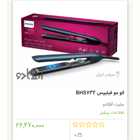
سراسر ایران
اتو مو فیلیپس BHS732
سایت آفکادو
اطلاعات بیشتر...
26,470,000
0