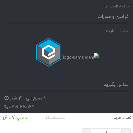
بلاگ آفکادویی ها!
قوانین و مقررات
قوانین سایت
تماس بگیرید
9 صبح الی 23 شب
07191640165
09338282656
16,070,000
تعداد خرید:
16,070,000