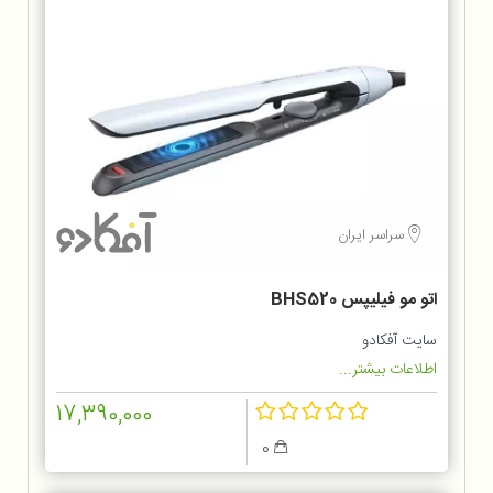
سراسر ایران
اتو مو فیلیپس BHS520
سایت آفکادو
اطلاعات بیشتر...
17,390,000
0