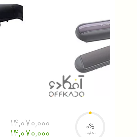
14,070,000
0%
14,070,000
تخفیف