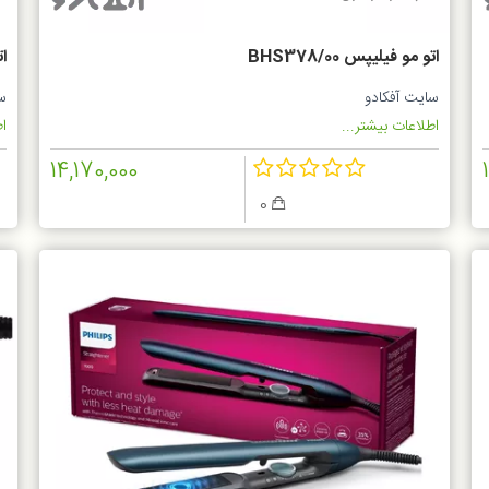
اتو مو فیلیپس BHS378/00
ات
سایت آفکادو
س
اطلاعات بیشتر...
اط
14,170,000
0