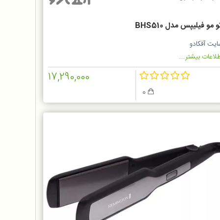
و مو فیلیپس مدل BHS510
ایت آفکادو
لاعات بیشتر...
17,290,000
0