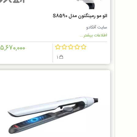
اتو مو رمینگتون مدل S8590
سایت آفکادو
اطلاعات بیشتر...
15,670,000
1