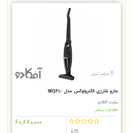
سراسر ایران
جارو شارژی الکترولوکس مدل WQ61-
1OGG
سایت آفکادو
اطلاعات بیشتر...
60,870,000
5