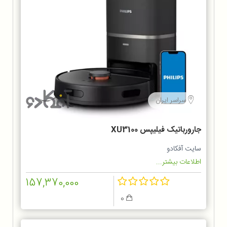
سراسر ایران
جارورباتیک فیلیپس XU3100
سایت آفکادو
اطلاعات بیشتر...
157,370,000
0