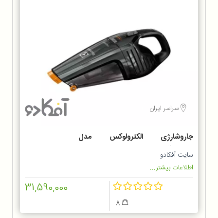
سراسر ایران
جاروشارژی الکترولوکس مدل
ZB6214IGM
سایت آفکادو
اطلاعات بیشتر...
31,590,000
8