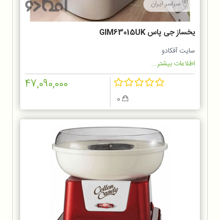
سراسر ایران
یخساز جی پاس GIM63015UK
سایت آفکادو
اطلاعات بیشتر...
47,090,000
0