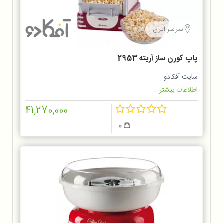
سراسر ایران
پاپ کورن ساز آریته 2953
سایت آفکادو
اطلاعات بیشتر...
41,270,000
0