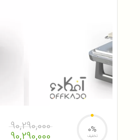
90,290,000
0%
90,290,000
تخفیف