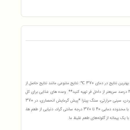
اجاق, پیتزا, : پیتزاهای 30 سانتی متری فقط در 3 دقیقه* بدون چرخش و 6 پیش تنظیم قابل تنظیم از جمله ناپل، کلاسیک، نیویورک، پان پیتزا و کالزون. بهترین نتایج در دمای 370 ℃: نتایج متنوعی مانند نتایج حاصل از
اجاق سنگی در خانه به دست آورید. فناوری Woodfire: با انرژی الکتریکی، با سوزاندن گلوله‌های چوب واقعی طعم‌دار می‌شود یک غذای کامل را تا 30 درصد سریعتر از داخل فر تهیه کنید**. وعده های غذایی برای کل
خانواده: 3 کیلوگرم مرغ کامل و سبزیجات بپزید. 5 کیلوگرم رست بیف یا 6 استیک. شامل: 2 بسته آزمایشی وودفایر گلوله، اسکوپ پلت، قفسه برشته کردن، سینی حرارتی، سنگ پیتزا *پیش گرمایش انحصاری، در 370
درجه سانتیگراد ** با اجاق بیرونی, نینجا, وودفایر، اجاق پیتزا ، آشپزی در فضای باز در حال بررسی است. اجاق برقی با قابلیت ت, طبی, ق پذیری 8 در 1 با محدوده دمایی 40 تا 370 درجه سانتی گراد، دنیایی از طعم ها،