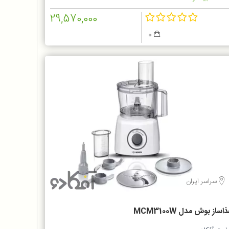
29,570,000
0
سراسر ایران
اساز بوش مدل MCM3100W