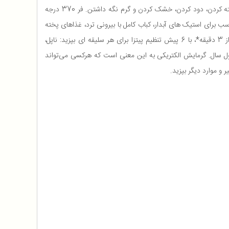
هر منطقه را به یک, آشپزخانه, در فضای باز با 8 عملکرد, پخت, و پز در یک اجاق در فضای باز تبدیل کنید: پیتزا، بریز، کباب حداکثر،, گریل, ، پخت/برشته کردن، دود کردن، خشک کردن و گرم نگه داشتن. فر 370 درجه
ل کرد. مناسب برای استیک های آبدار، کباب کامل با بیرونی ترد، غذاهای پخته
مانند سبزیجات کاراملی شده با هالومی طلایی و موارد دیگر. پیتزاهای خانگی یک پیتزا فروشی در خانه پیتزاهای خانگی را بدون ورق زدن در کمتر از 3 دقیقه*، با 6 پیش تنظیم پیتزا برای هر سلیقه ای بپزید: ناپل،
 طول سال. گرمایش الکتریکی به این معنی است که هرکسی می‌تواند
و موارد دیگر بپزید.