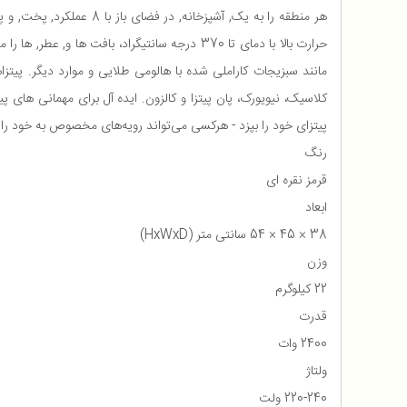
حرارت بالا با دمای تا 370 درجه سانتیگراد، با
کلاسیک، نیویورک، پان پیتزا و کالزون. ایده آل برای مهمانی های
پیتزای خود را بپزد - هرکسی می‌تواند رویه‌های مخصوص به خود را مت
رنگ
قرمز نقره ای
ابعاد
38 × 45 × 54 سانتی متر (HxWxD)
وزن
22 کیلوگرم
قدرت
2400 وات
ولتاژ
220-240 ولت