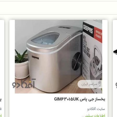
سراسر ایران
یخساز جی پاس GIM63015UK
پش
سایت آفکادو
ف
اطلاعات بیشتر...
اط