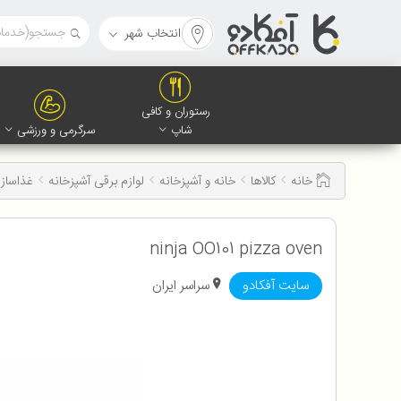
انتخاب شهر
رستوران و کافی
شاپ
سرگرمی و ورزشی
خانه
کالاها
خانه و آشپزخانه
لوازم برقی آشپزخانه
غذاساز 
ninja OO101 pizza oven
سایت آفکادو
سراسر ایران