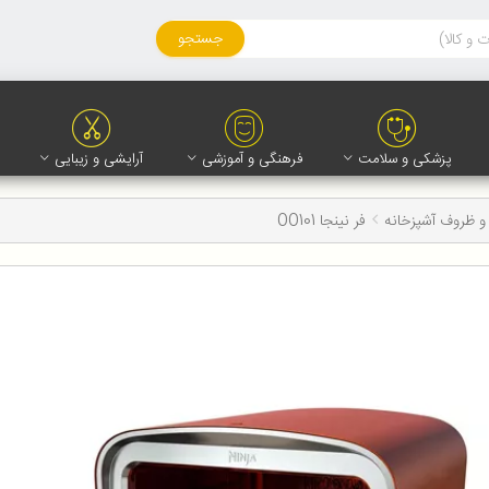
جستجو
پزشکی و سلامت
فرهنگی و آموزشی
آرایشی و زیبایی
و ظروف آشپزخانه
فر نینجا OO101