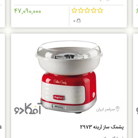
47,090,000
0
سراسر ایران
پشمک ساز آریته 2973
غذ