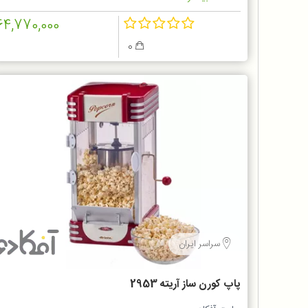
64,770,000
0
سراسر ایران
پاپ کورن ساز آریته 2953