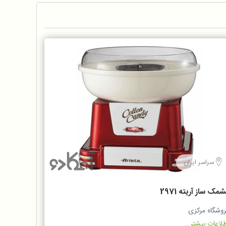
سراسر ایران
مک ساز آریته 2971
روشگاه مرکزی
لاعات بیشتر...