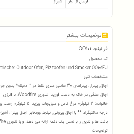
ارسال از انبار
شیراز
توضیحات بیشتر
فر نینجا OO101
کد محصول
ektrischer Outdoor Ofen, Pizzaofen und Smoker OO101EU
مشخصات کلی
بافت ها و نتایج را با لمس یک دکمه ارائه می دهد. و با فناوری Woodfire، می‌توانید طعم اصیل آتش چوب را در هر دمایی به, ظروف, خود بیاورید تنها با یک پیمانه از گلوله‌های طعم غلیظ ما.
توضیحات