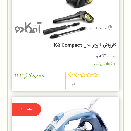
سراسر ایران
کارواش کارچر مدل K5 Compact
سایت آفکادو
اطلاعات بیشتر...
123,670,000
1
تمام شد