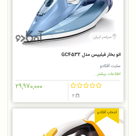
سراسر ایران
اتو بخار فیلیپس مدل GC4532
سایت آفکادو
اطلاعات بیشتر...
29,970,000
2
انتخاب آفکادو