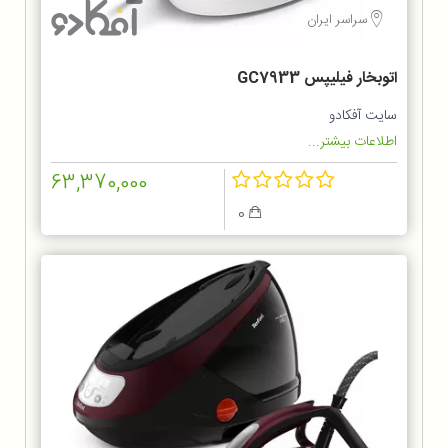
سراسر ایران
اتوبخار فیلیپس GC7933
سایت آفکادو
اطلاعات بیشتر...
63,370,000
0