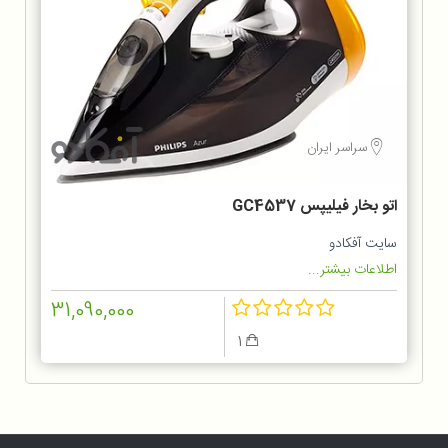
سراسر ایران
اتو بخار فیلیپس GC4537
سایت آفکادو
اطلاعات بیشتر...
31,090,000
1