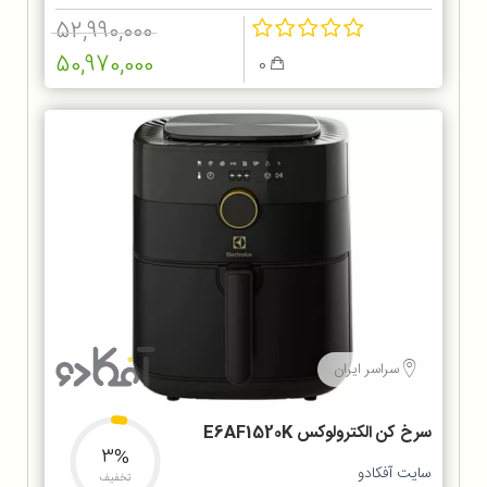
52,990,000
50,970,000
0
سراسر ایران
سرخ کن الکترولوکس E6AF1520K
3%
سایت آفکادو
تخفیف