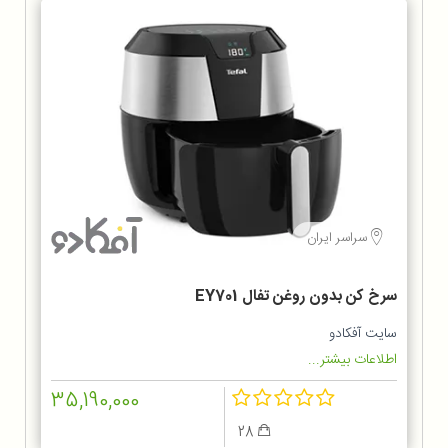
سراسر ایران
سرخ کن بدون روغن تفال EY701
سایت آفکادو
اطلاعات بیشتر...
35,190,000
28