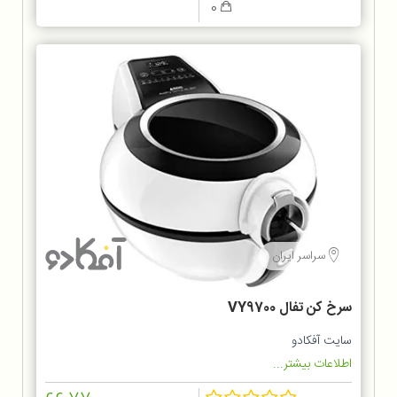
0
سراسر ایران
سرخ کن تفال VY9700
سایت آفکادو
اطلاعات بیشتر...