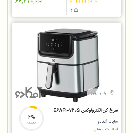
66,770,000
6
سراسر ایران
سرخ کن الکترولوکس E6AF1-720S
6%
سایت آفکادو
تخفیف
اطلاعات بیشتر...