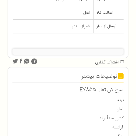
اصالت کالا
اصل
ارسال از انبار
شیراز ، بندر
اشتراک گذاری
توضیحات بیشتر
سرخ کن تفال EY855
برند
تفال
کشور مبدأ برند
فرانسه