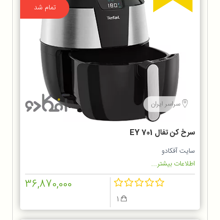
تمام شد
سراسر ایران
سرخ كن تفال EY 701
سایت آفکادو
اطلاعات بیشتر...
36,870,000
1