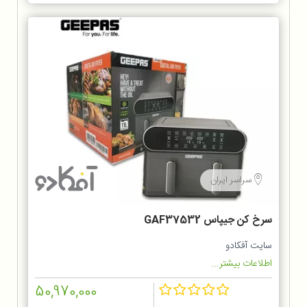
سراسر ایران
سرخ کن جیپاس GAF37532
سایت آفکادو
اطلاعات بیشتر...
50,970,000