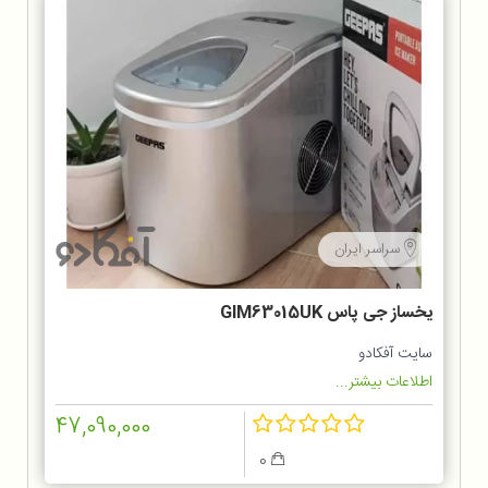
سراسر ایران
یخساز جی پاس GIM63015UK
سایت آفکادو
اطلاعات بیشتر...
47,090,000
0