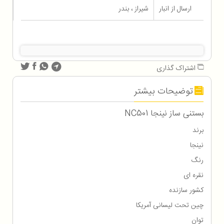
ارسال از انبار
شیراز ، بندر
اشتراک گذاری
توضیحات بیشتر
بستنی ساز نینجا NC501
برند
نینجا
رنگ
نقره ای
کشور سازنده
چین تحت لیسانی آمریکا
توان