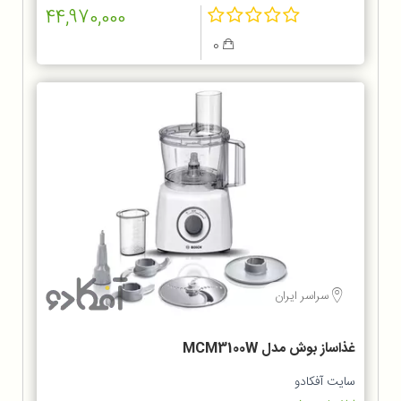
44,970,000
0
سراسر ایران
غذاساز بوش مدل MCM3100W
سایت آفکادو