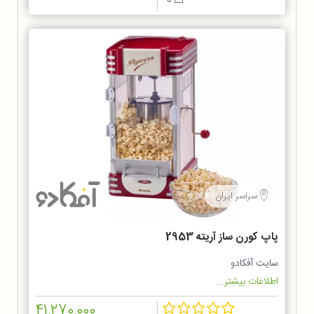
0
سراسر ایران
پاپ کورن ساز آریته 2953
سایت آفکادو
اطلاعات بیشتر...
41,270,000