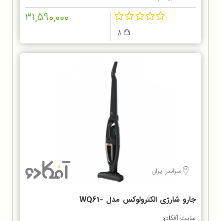
31,590,000
8
سراسر ایران
جارو شارژی الکترولوکس مدل WQ61-
1OGG
سایت آفکادو