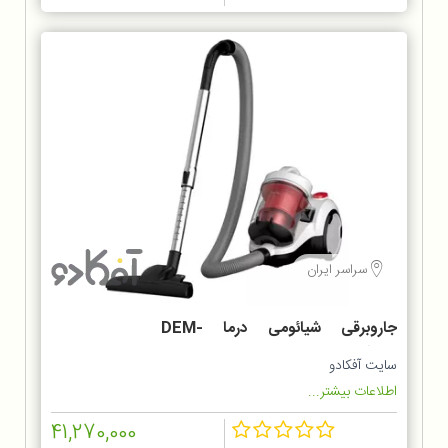
سراسر ایران
جاروبرقی شیائومی درما DEM-
TJ301W
سایت آفکادو
اطلاعات بیشتر...
41,270,000