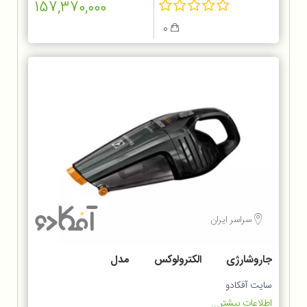
157,370,000
0
سراسر ایران
جاروشارژی الکترولوکس مدل
ZB6214IGM
سایت آفکادو
اطلاعات بیشتر...