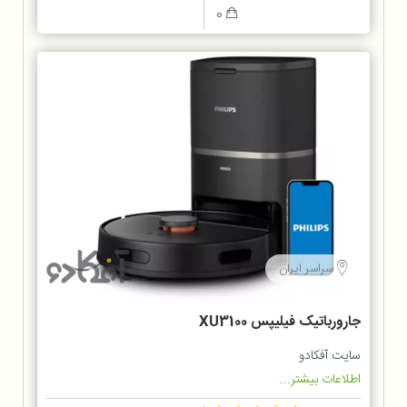
0
سراسر ایران
جارورباتیک فیلیپس XU3100
سایت آفکادو
اطلاعات بیشتر...