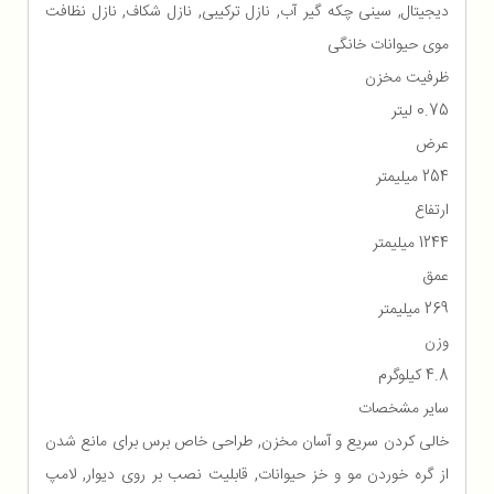
دیجیتال, سینی چکه گیر آب, نازل ترکیبی, نازل شکاف, نازل نظافت
موی حیوانات خانگی
ظرفیت مخزن
0.75 لیتر
عرض
254 میلیمتر
ارتفاع
1244 میلیمتر
عمق
269 میلیمتر
وزن
4.8 کیلوگرم
سایر مشخصات
خالی کردن سریع و آسان مخزن, طراحی خاص برس برای مانع شدن
از گره خوردن مو و خز حیوانات, قابلیت نصب بر روی دیوار, لامپ