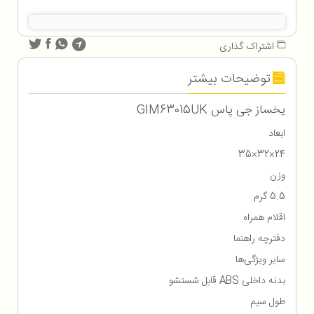
اشتراک گذاری
توضیحات بیشتر
یخساز جی پاس GIM63015UK
ابعاد
24×32×35
وزن
5.5 گرم
اقلام همراه
دفترچه راهنما
سایر ویژگی‌ها
بدنه داخلی ABS قابل شستشو
طول سیم