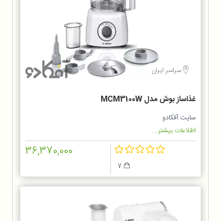
سراسر ایران
غذاساز بوش مدل MCM3100W
سایت آفکادو
اطلاعات بیشتر...
36,370,000
7