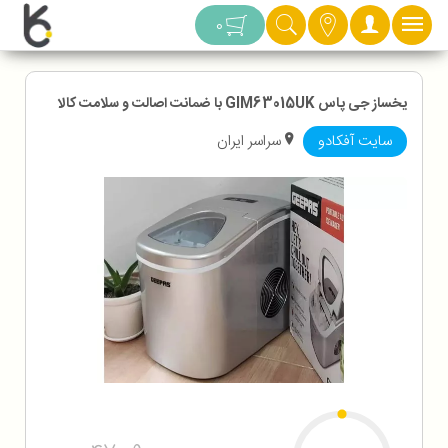
دسته بندی
0
یخساز جی پاس GIM63015UK با ضمانت اصالت و سلامت کالا
سایت آفکادو
سراسر ایران